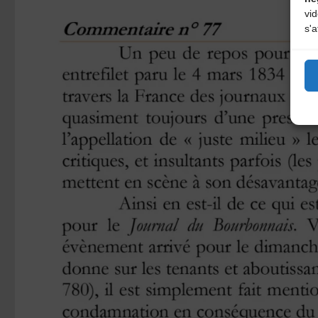
vi
s'a