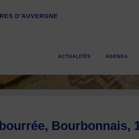
R
E
S
D
'
A
U
V
E
R
G
N
E
ACTUALITÉS
AGENDA
bourrée, Bourbonnais, 