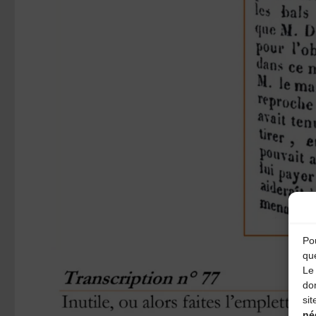
Pou
qu
Le 
do
sit
né