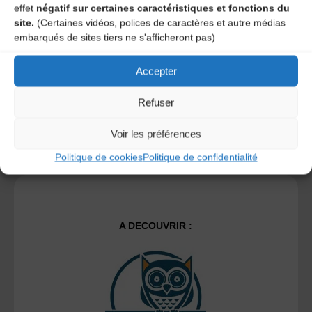
time I post a comment.
effet
négatif sur certaines caractéristiques et fonctions du
site.
(Certaines vidéos, polices de caractères et autre médias
embarqués de sites tiers ne s'afficheront pas)
Ce site utilise Akismet pour réduire les indésirables.
En
savoir plus sur la façon dont les données de vos
Accepter
commentaires sont traitées
.
Refuser
Voir les préférences
Politique de cookies
Politique de confidentialité
A DECOUVRIR :