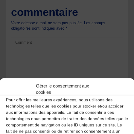
commentaire
Votre adresse e-mail ne sera pas publiée.
Les champs
obligatoires sont indiqués avec
*
Gérer le consentement aux
cookies
Pour offrir les meilleures expériences, nous utilisons des
technologies telles que les cookies pour stocker et/ou accéder
aux informations des appareils. Le fait de consentir à ces
technologies nous permettra de traiter des données telles que le
comportement de navigation ou les ID uniques sur ce site. Le
Save my name, email, and site URL in my browser for next
fait de ne pas consentir ou de retirer son consentement a un