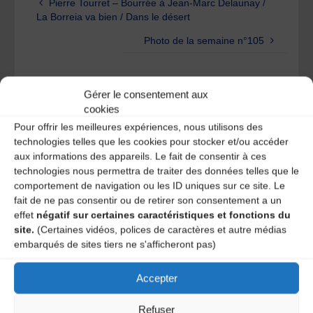
Pierre Tourret – Bourrée à Jean-Marc Delaunay /
La Borreia va bien / Dans le désert
Photo de la semaine n°105
Laisser un
Gérer le consentement aux
cookies
commentaire
Pour offrir les meilleures expériences, nous utilisons des
technologies telles que les cookies pour stocker et/ou accéder
Votre adresse e-mail ne sera pas publiée.
Les champs
aux informations des appareils. Le fait de consentir à ces
obligatoires sont indiqués avec
*
technologies nous permettra de traiter des données telles que le
comportement de navigation ou les ID uniques sur ce site. Le
fait de ne pas consentir ou de retirer son consentement a un
effet
négatif sur certaines caractéristiques et fonctions du
site.
(Certaines vidéos, polices de caractères et autre médias
embarqués de sites tiers ne s'afficheront pas)
Accepter
Refuser