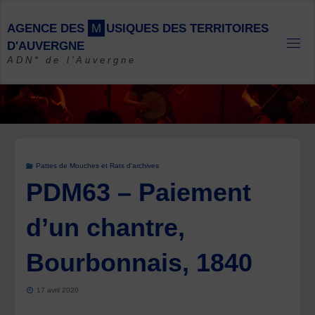
Skip
to
A
G
E
N
C
E
D
E
S
M
U
S
I
Q
U
E
S
D
E
S
T
E
R
R
I
T
O
I
R
E
S
content
D
'
A
U
V
E
R
G
N
E
ADN* de l'Auvergne
Pattes de Mouches et Rats d'archives
PDM63 – Paiement
d’un chantre,
Bourbonnais, 1840
17 avril 2020