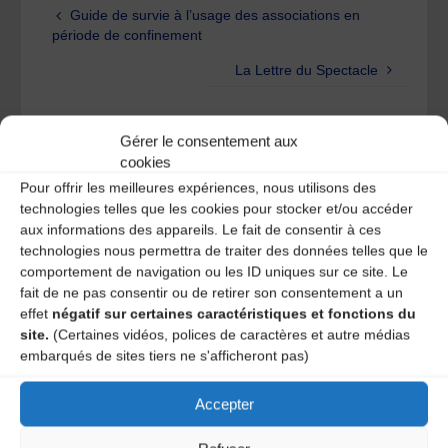
Guide de survie à l’usage des associations en
période de confinement
La Lettre du Spectacle
Laisser un
Gérer le consentement aux
cookies
commentaire
Pour offrir les meilleures expériences, nous utilisons des
technologies telles que les cookies pour stocker et/ou accéder
aux informations des appareils. Le fait de consentir à ces
Votre adresse e-mail ne sera pas publiée.
Les champs
technologies nous permettra de traiter des données telles que le
obligatoires sont indiqués avec
*
comportement de navigation ou les ID uniques sur ce site. Le
fait de ne pas consentir ou de retirer son consentement a un
effet
négatif sur certaines caractéristiques et fonctions du
site.
(Certaines vidéos, polices de caractères et autre médias
embarqués de sites tiers ne s'afficheront pas)
Accepter