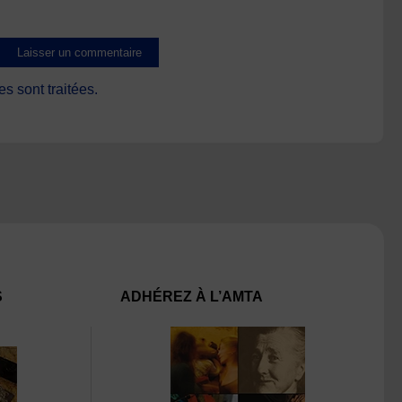
s sont traitées
.
S
ADHÉREZ À L’AMTA