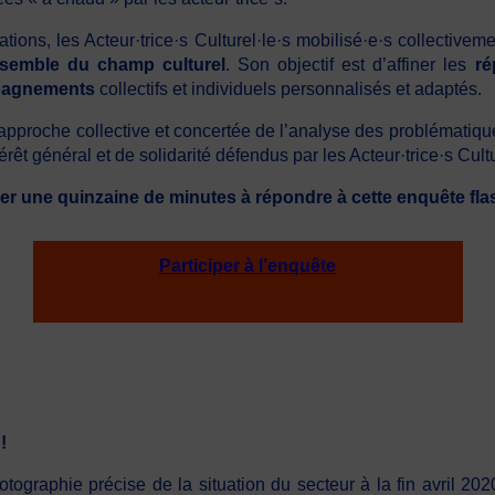
ions, les Acteur·trice·s Culturel·le·s mobilisé·e·s collective
nsemble du champ culturel
. Son objectif est d’affiner les
ré
ompagnements
collectifs et individuels personnalisés et adaptés.
proche collective et concertée de l’analyse des problématiqu
érêt général et de solidarité défendus par les Acteur·trice·s Cultu
er une quinzaine de minutes à répondre à cette enquête fla
Participer à l’enquête
!
ographie précise de la situation du secteur à la fin avril 20