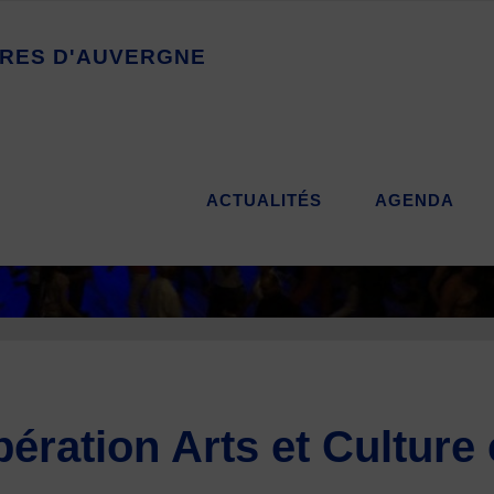
R
E
S
D
'
A
U
V
E
R
G
N
E
ACTUALITÉS
AGENDA
pération Arts et Culture