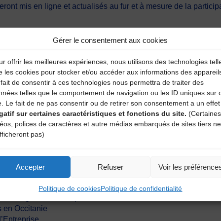
eront mis en ligne et actualisés au fur et à mesure de la particip
Gérer le consentement aux cookies
concernant cette enquête, merci d’envoyer un message à :
enqu
r offrir les meilleures expériences, nous utilisons des technologies tell
e les cookies pour stocker et/ou accéder aux informations des appareil
nnaire :
fait de consentir à ces technologies nous permettra de traiter des
nnées telles que le comportement de navigation ou les ID uniques sur 
franciliens
e. Le fait de ne pas consentir ou de retirer son consentement a un effet
érants
gatif sur certaines caractéristiques et fonctions du site.
(Certaines
s en Bretagne
déos, polices de caractères et autre médias embarqués de sites tiers ne
 Musiques et Danses Traditionnelles
fficheront pas)
ctuelles
ves Musiques actuelles
Accepter
Refuser
Voir les préférence
s d’Artistes Plasticiens
musiques actuelles
Politique de cookies
Politique de confidentialité
es Auvergne-Rhône-Alpes
 en Occitanie
d’Entreprise