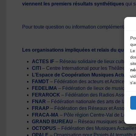
viennent les premiers résultats synthétiques
qui s
Pour toute question ou information complémentaire 
Pou
qu
Les organisations impliquées et relais du questio
Le 
do
ACTES IF
– Réseau solidaire de lieux culturels 
sit
CITI
– Centre International pour les Théâtres Itin
né
L’Espace de Coopération Musiques Actuelle
vi
FAMDT
– Fédération des acteurs et Actrices de
s'a
FEDELIMA
– Fédération de lieux de musiques a
FERAROCK
– Fédération des Radios Associati
FNAR
– Fédération nationale des arts de la rue
FRAAP
– Fédération des Réseaux et Association
FRACA-MA
– Pôle région Centre-Val de Loire 
GRAND BUREAU
– Réseau musiques actuell
OCTOPUS
– Fédération des Musiques Actuelles
OPALE
– Organisation pour Projets ALternatifs 