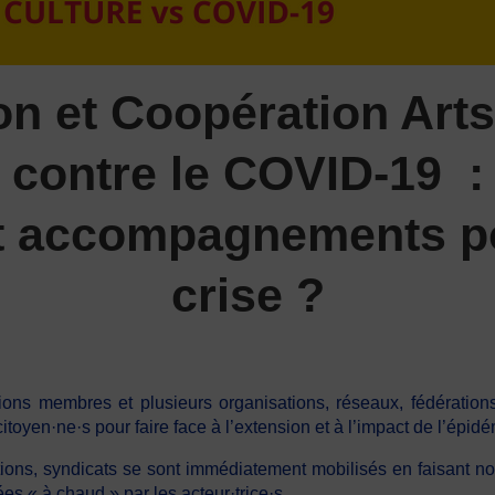
on et Coopération Arts
contre le COVID-19 :
 accompagnements pou
crise ?
ons membres et plusieurs organisations, réseaux, fédérations
citoyen·ne·s pour faire face à l’extension et à l’impact de l’ép
tions, syndicats se sont immédiatement mobilisés en faisant no
es « à chaud » par les acteur·trice·s.