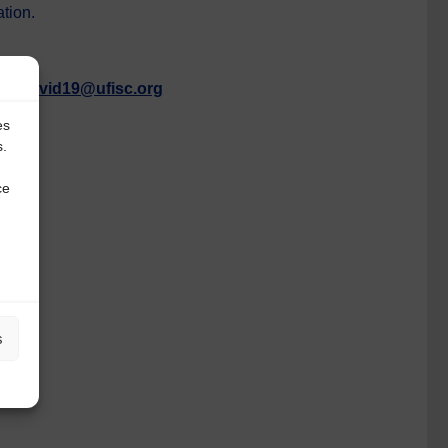
ation.
etecovid19@ufisc.org
es
s.
ce
s