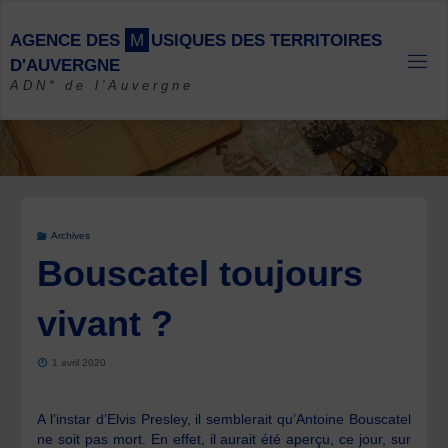
Skip
to
A
G
E
N
C
E
D
E
S
M
U
S
I
Q
U
E
S
D
E
S
T
E
R
R
I
T
O
I
R
E
S
content
D
'
A
U
V
E
R
G
N
E
ADN* de l'Auvergne
Archives
Bouscatel toujours
vivant ?
1 avril 2020
A l’instar d’Elvis Presley, il semblerait qu’Antoine Bouscatel
ne soit pas mort. En effet, il aurait été aperçu, ce jour, sur