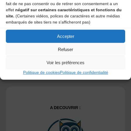
fait de ne pas consentir ou de retirer son consentement a un
Save my name, email, and site URL in my browser for next
effet
négatif sur certaines caractéristiques et fonctions du
time I post a comment.
site.
(Certaines vidéos, polices de caractères et autre médias
embarqués de sites tiers ne s'afficheront pas)
Ce site utilise Akismet pour réduire les indésirables.
En
Accepter
savoir plus sur la façon dont les données de vos
commentaires sont traitées
.
Refuser
Voir les préférences
Politique de cookies
Politique de confidentialité
A DECOUVRIR :