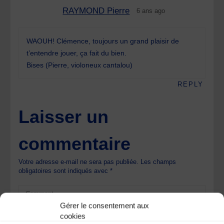
RAYMOND Pierre
6 ans ago
WAOUH! Clémence, toujours un grand plaisir de
t’entendre jouer, ça fait du bien.
Bises (Pierre, violoneux cantalou)
REPLY
Laisser un
commentaire
Votre adresse e-mail ne sera pas publiée.
Les champs
obligatoires sont indiqués avec
*
Gérer le consentement aux
cookies