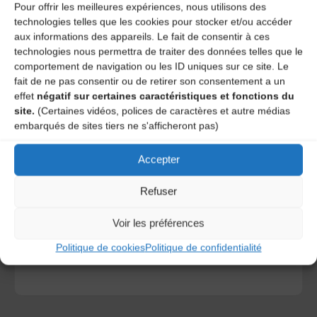
Pour offrir les meilleures expériences, nous utilisons des
technologies telles que les cookies pour stocker et/ou accéder
aux informations des appareils. Le fait de consentir à ces
technologies nous permettra de traiter des données telles que le
comportement de navigation ou les ID uniques sur ce site. Le
fait de ne pas consentir ou de retirer son consentement a un
effet
négatif sur certaines caractéristiques et fonctions du
site.
(Certaines vidéos, polices de caractères et autre médias
embarqués de sites tiers ne s'afficheront pas)
Accepter
Save my name, email, and site URL in my browser for next
time I post a comment.
Refuser
Voir les préférences
Ce site utilise Akismet pour réduire les indésirables.
En
savoir plus sur la façon dont les données de vos
Politique de cookies
Politique de confidentialité
commentaires sont traitées
.