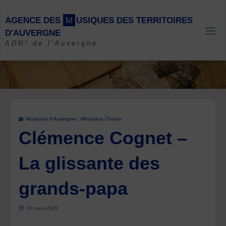
Skip
to
A
G
E
N
C
E
D
E
S
M
U
S
I
Q
U
E
S
D
E
S
T
E
R
R
I
T
O
I
R
E
S
content
D
'
A
U
V
E
R
G
N
E
ADN* de l'Auvergne
Musiques d'Auvergne : Morceaux Choisis
Clémence Cognet –
La glissante des
grands-papa
30 mars 2020