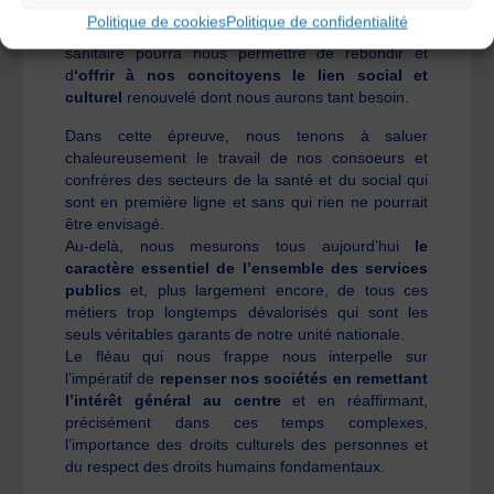
protéger tous, et d’abord les plus fragiles, nous
Politique de cookies
Politique de confidentialité
espérons bien évidemment qu’une sortie de crise
sanitaire pourra nous permettre de rebondir et
d
‘offrir à nos concitoyens le lien social et
culturel
renouvelé dont nous aurons tant besoin.
Dans cette épreuve, nous tenons à saluer
chaleureusement le travail de nos consoeurs et
confrères des secteurs de la santé et du social qui
sont en première ligne et sans qui rien ne pourrait
être envisagé.
Au-delà, nous mesurons tous aujourd’hui
le
caractère essentiel de l’ensemble des services
publics
et, plus largement encore, de tous ces
métiers trop longtemps dévalorisés qui sont les
seuls véritables garants de notre unité nationale.
Le fléau qui nous frappe nous interpelle sur
l’impératif de
repenser nos sociétés en remettant
l’intérêt général au centre
et en réaffirmant,
précisément dans ces temps complexes,
l’importance des droits culturels des personnes et
du respect des droits humains fondamentaux.