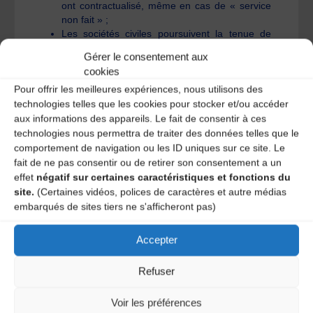
ont contractualisé, même en cas de « service
non fait » ;
Les sociétés civiles poursuivent la tenue de
leurs commissions à distance pour ne pas
Gérer le consentement aux
mettre davantage en difficulté les entreprises,
cookies
versent rapidement les soldes et maintiennent
Pour offrir les meilleures expériences, nous utilisons des
les aides déjà versées, même lorsque les
actions n’auront pu avoir lieu ;
technologies telles que les cookies pour stocker et/ou accéder
Les grandes enseignes de la distribution paient
aux informations des appareils. Le fait de consentir à ces
en temps et en heure leurs fournisseurs, au
technologies nous permettra de traiter des données telles que le
risque de les fragiliser, eux et les structures
comportement de navigation ou les ID uniques sur ce site. Le
qu’ils distribuent ;
fait de ne pas consentir ou de retirer son consentement a un
Le FSER tienne compte de cette situation
effet
négatif sur certaines caractéristiques et fonctions du
inédite dans le cadre de l’allocation de ses
site.
(Certaines vidéos, polices de caractères et autre médias
aides aux radios associatives.
embarqués de sites tiers ne s'afficheront pas)
Enfin, nous appelons à une solidarité entre
professionnels de la musique et du secteur
Accepter
culturel avec pour objectif qu’aucune structure
ne disparaisse suite à cette crise sanitaire.
Refuser
Si nous avons totalement conscience de la
Voir les préférences
nécessité de ce temps de confinement pour nous