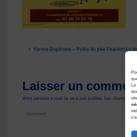
Yannis Duplessis – Polka du pée Feaulon La d
Pou
qu
Laisser un comment
Le 
do
sit
Votre adresse e-mail ne sera pas publiée.
Les champs oblig
né
vi
s'a