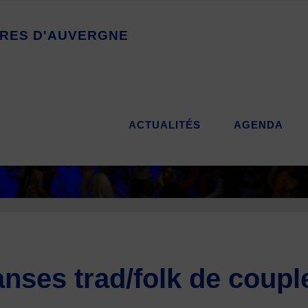
R
E
S
D
'
A
U
V
E
R
G
N
E
ACTUALITÉS
AGENDA
anses trad/folk de coup