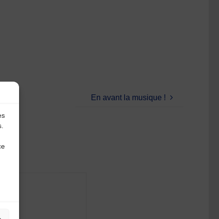
En avant la musique !
es
s.
ce