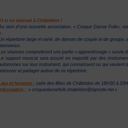
Et si on dansait à Châteldon !
Au sein d’une nouvelle association, « Croque Danse Folk», vous
».
Un répertoire large et varié, de danses de couple et de groupe, e
bienvenus.
Les séances comporteront une partie « apprentissage » suivie d’
Le support musical sera assuré en majorité par des instrumen
autonomes sur leur instrument, qui connaissent ou qui veulent d
retrouver et partager autour de ce répertoire.
Lieu et horaires :
salle des fêtes de Châteldon de 18H30 à 20H
Information
:
« croquedansefolk.chateldon@laposte.net »