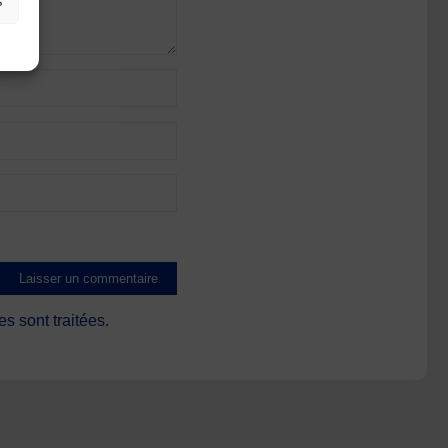
s
s sont traitées
.