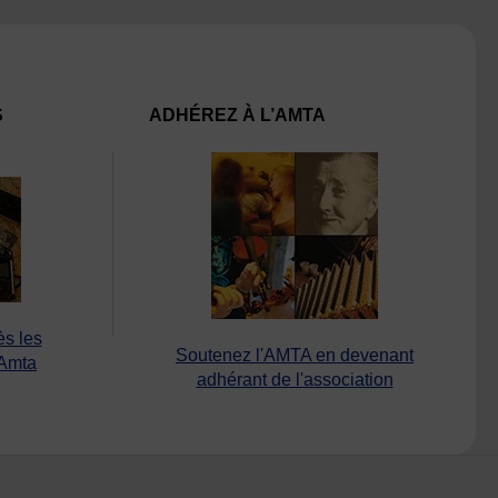
S
ADHÉREZ À L’AMTA
ès les
Soutenez l'AMTA en devenant
’Amta
adhérant de l'association