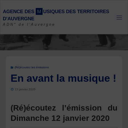
Skip
to
A
G
E
N
C
E
D
E
S
M
U
S
I
Q
U
E
S
D
E
S
T
E
R
R
I
T
O
I
R
E
S
content
D
'
A
U
V
E
R
G
N
E
ADN* de l'Auvergne
(Ré)écoutez les émissions
En avant la musique !
13 janvier 2020
(Ré)écoutez l’émission du
Dimanche 12 janvier 2020