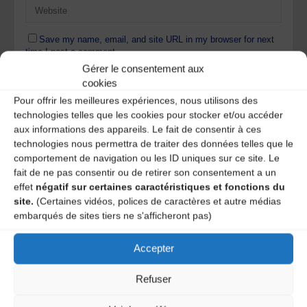
Save my name, email, and site URL in my browser for next
time I post a comment.
Gérer le consentement aux
cookies
Pour offrir les meilleures expériences, nous utilisons des
Ce site utilise Akismet pour réduire les indésirables.
En
technologies telles que les cookies pour stocker et/ou accéder
savoir plus sur la façon dont les données de vos
aux informations des appareils. Le fait de consentir à ces
commentaires sont traitées
.
technologies nous permettra de traiter des données telles que le
comportement de navigation ou les ID uniques sur ce site. Le
fait de ne pas consentir ou de retirer son consentement a un
effet
négatif sur certaines caractéristiques et fonctions du
site.
(Certaines vidéos, polices de caractères et autre médias
embarqués de sites tiers ne s'afficheront pas)
Accepter
A DECOUVRIR :
Refuser