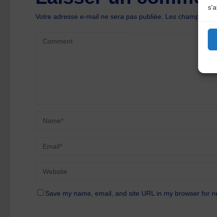
s'a
Votre adresse e-mail ne sera pas publiée.
Les champs oblig
Save my name, email, and site URL in my browser for n