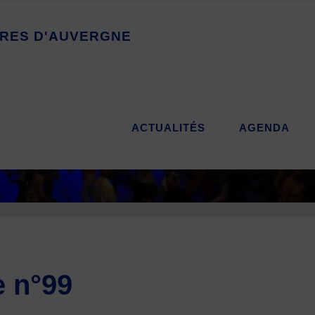
R
E
S
D
'
A
U
V
E
R
G
N
E
ACTUALITÉS
AGENDA
e n°99