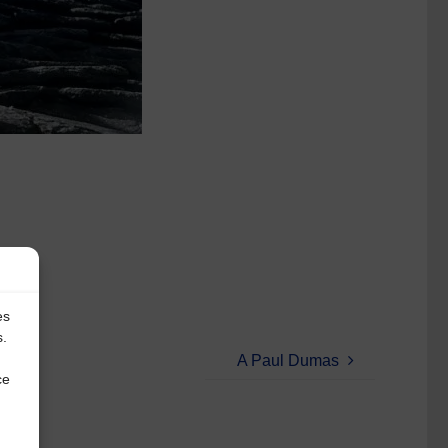
es
s.
A Paul Dumas
ce