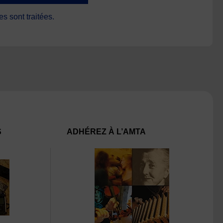
s sont traitées
.
S
ADHÉREZ À L’AMTA