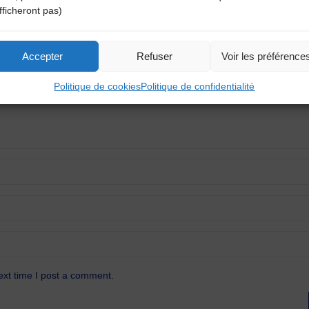
fficheront pas)
atoires sont indiqués avec
*
Accepter
Refuser
Voir les préférence
Politique de cookies
Politique de confidentialité
ext time I post a comment.