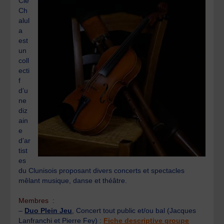
Cie
Ch
alul
a
est
un
coll
ecti
f
d’u
ne
diz
ain
e
d’ar
tist
es
du Clunisois proposant divers concerts et spectacles
mêlant musique, danse et théâtre.
Membres :
–
Duo Plein Jeu
, Concert tout public et/ou bal (Jacques
Lanfranchi et Pierre Fey) :
Fiche descriptive groupe