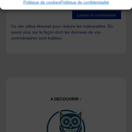
Politique de cookies
Politique de confidentialité
time I post a comment.
Ce site utilise Akismet pour réduire les indésirables.
En
savoir plus sur la façon dont les données de vos
commentaires sont traitées
.
A DECOUVRIR :