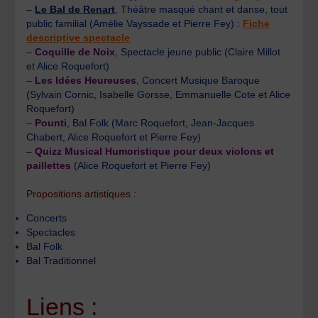
–
Le Bal de Renart
, Théâtre masqué chant et danse, tout
public familial (Amélie Vayssade et Pierre Fey) :
Fiche
descriptive spectacle
–
Coquille de Noix
, Spectacle jeune public (Claire Millot
et Alice Roquefort)
–
Les Idées Heureuses
, Concert Musique Baroque
(Sylvain Cornic, Isabelle Gorsse, Emmanuelle Cote et Alice
Roquefort)
–
Pounti
, Bal Folk (Marc Roquefort, Jean-Jacques
Chabert, Alice Roquefort et Pierre Fey)
–
Quizz Musical Humoristique pour deux violons et
paillettes
(Alice Roquefort et Pierre Fey)
Propositions artistiques :
Concerts
Spectacles
Bal Folk
Bal Traditionnel
Liens :