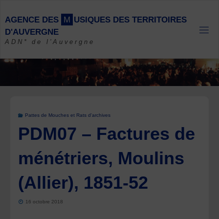
Skip
to
A
G
E
N
C
E
D
E
S
M
U
S
I
Q
U
E
S
D
E
S
T
E
R
R
I
T
O
I
R
E
S
content
D
'
A
U
V
E
R
G
N
E
ADN* de l'Auvergne
Pattes de Mouches et Rats d'archives
PDM07 – Factures de
ménétriers, Moulins
(Allier), 1851-52
16 octobre 2018