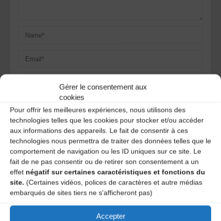
Gérer le consentement aux
cookies
Save my name, email, and site URL in my browser for next
Pour offrir les meilleures expériences, nous utilisons des
time I post a comment.
technologies telles que les cookies pour stocker et/ou accéder
aux informations des appareils. Le fait de consentir à ces
technologies nous permettra de traiter des données telles que le
Ce site utilise Akismet pour réduire les indésirables.
En
comportement de navigation ou les ID uniques sur ce site. Le
savoir plus sur la façon dont les données de vos
fait de ne pas consentir ou de retirer son consentement a un
commentaires sont traitées
.
effet
négatif sur certaines caractéristiques et fonctions du
site.
(Certaines vidéos, polices de caractères et autre médias
embarqués de sites tiers ne s'afficheront pas)
Accepter