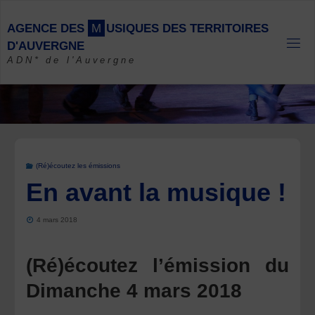
Skip
to
A
G
E
N
C
E
D
E
S
M
U
S
I
Q
U
E
S
D
E
S
T
E
R
R
I
T
O
I
R
E
S
content
D
'
A
U
V
E
R
G
N
E
ADN* de l'Auvergne
(Ré)écoutez les émissions
En avant la musique !
4 mars 2018
(Ré)écoutez l’émission du
Dimanche 4 mars 2018