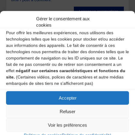
Gérer le consentement aux
Ce site utilise Akismet pour réduire les indésirables.
En
cookies
savoir plus sur la façon dont les données de vos
Pour offrir les meilleures expériences, nous utilisons des
commentaires sont traitées
.
technologies telles que les cookies pour stocker et/ou accéder
aux informations des appareils. Le fait de consentir à ces
technologies nous permettra de traiter des données telles que le
comportement de navigation ou les ID uniques sur ce site. Le
fait de ne pas consentir ou de retirer son consentement a un
effet
négatif sur certaines caractéristiques et fonctions du
site.
(Certaines vidéos, polices de caractères et autre médias
embarqués de sites tiers ne s'afficheront pas)
A DECOUVRIR :
Accepter
Refuser
Voir les préférences