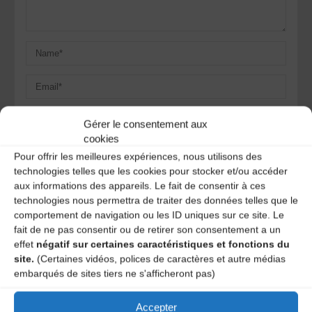
Gérer le consentement aux
cookies
Save my name, email, and site URL in my browser for next
Pour offrir les meilleures expériences, nous utilisons des
time I post a comment.
technologies telles que les cookies pour stocker et/ou accéder
aux informations des appareils. Le fait de consentir à ces
technologies nous permettra de traiter des données telles que le
Ce site utilise Akismet pour réduire les indésirables.
En
comportement de navigation ou les ID uniques sur ce site. Le
savoir plus sur la façon dont les données de vos
fait de ne pas consentir ou de retirer son consentement a un
commentaires sont traitées
.
effet
négatif sur certaines caractéristiques et fonctions du
site.
(Certaines vidéos, polices de caractères et autre médias
embarqués de sites tiers ne s'afficheront pas)
Accepter