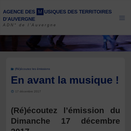
Skip
to
A
G
E
N
C
E
D
E
S
M
U
S
I
Q
U
E
S
D
E
S
T
E
R
R
I
T
O
I
R
E
S
content
D
'
A
U
V
E
R
G
N
E
ADN* de l'Auvergne
(Ré)écoutez les émissions
En avant la musique !
17 décembre 2017
(Ré)écoutez l’émission du
Dimanche 17 décembre