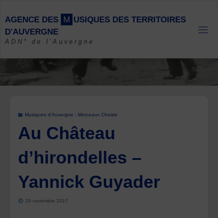
Skip
to
A
G
E
N
C
E
D
E
S
M
U
S
I
Q
U
E
S
D
E
S
T
E
R
R
I
T
O
I
R
E
S
content
D
'
A
U
V
E
R
G
N
E
ADN* de l'Auvergne
Musiques d'Auvergne : Morceaux Choisis
Au Château
d’hirondelles –
Yannick Guyader
20 novembre 2017