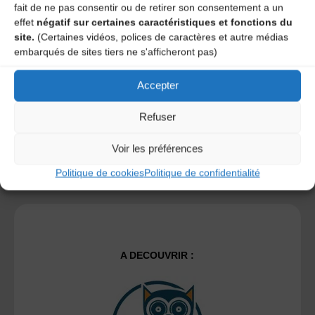
fait de ne pas consentir ou de retirer son consentement a un
Save my name, email, and site URL in my browser for next
effet
négatif sur certaines caractéristiques et fonctions du
time I post a comment.
site.
(Certaines vidéos, polices de caractères et autre médias
embarqués de sites tiers ne s'afficheront pas)
Ce site utilise Akismet pour réduire les indésirables.
En
Accepter
savoir plus sur la façon dont les données de vos
commentaires sont traitées
.
Refuser
Voir les préférences
Politique de cookies
Politique de confidentialité
A DECOUVRIR :