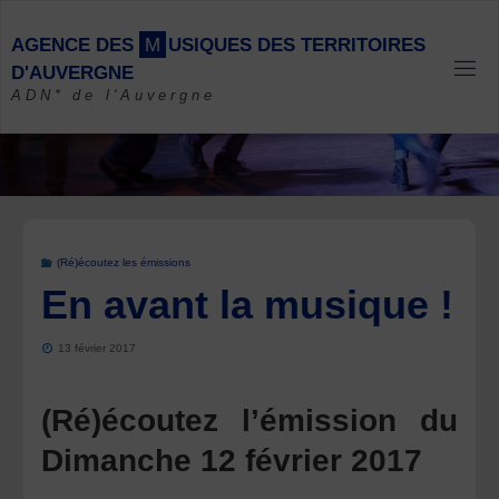
Skip
to
A
G
E
N
C
E
D
E
S
M
U
S
I
Q
U
E
S
D
E
S
T
E
R
R
I
T
O
I
R
E
S
content
D
'
A
U
V
E
R
G
N
E
ADN* de l'Auvergne
(Ré)écoutez les émissions
En avant la musique !
13 février 2017
(Ré)écoutez l’émission du
Dimanche 12 février 2017