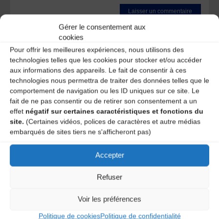
Gérer le consentement aux
Ce site utilise Akismet pour réduire les indésirables.
En
cookies
savoir plus sur la façon dont les données de vos
commentaires sont traitées
.
Pour offrir les meilleures expériences, nous utilisons des
technologies telles que les cookies pour stocker et/ou accéder
aux informations des appareils. Le fait de consentir à ces
technologies nous permettra de traiter des données telles que le
comportement de navigation ou les ID uniques sur ce site. Le
fait de ne pas consentir ou de retirer son consentement a un
effet
négatif sur certaines caractéristiques et fonctions du
site.
(Certaines vidéos, polices de caractères et autre médias
embarqués de sites tiers ne s'afficheront pas)
A DECOUVRIR :
Accepter
Refuser
Voir les préférences
Politique de cookies
Politique de confidentialité