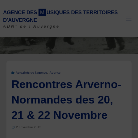
Skip
to
A
G
E
N
C
E
D
E
S
M
U
S
I
Q
U
E
S
D
E
S
T
E
R
R
I
T
O
I
R
E
S
content
D
'
A
U
V
E
R
G
N
E
ADN* de l'Auvergne
Actualités de l'agence
,
Agence
Rencontres Arverno-
Normandes des 20,
21 & 22 Novembre
2 novembre 2015