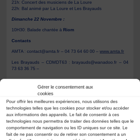
21h: Concert des musiciens de La Loure
22h: Bal animé par La Loure et Les Brayauds
Dimanche 22 Novembre :
10H30: Balade chantée à
Riom
Contacts
AMTA : contact@amta.fr – 04 73 64 60 00 –
www.amta.fr
Les Brayauds – CDMDT63 : brayauds@wanadoo.fr – 04
73 63 36 75 –
Gérer le consentement aux
En avant la musique !
cookies
L’AMTA présente dans le Pack Culture Auvergne
Pour offrir les meilleures expériences, nous utilisons des
2015 !
technologies telles que les cookies pour stocker et/ou accéder
aux informations des appareils. Le fait de consentir à ces
technologies nous permettra de traiter des données telles que le
Laisser un
comportement de navigation ou les ID uniques sur ce site. Le
fait de ne pas consentir ou de retirer son consentement a un