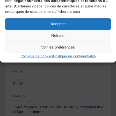
effet
négatif sur certaines caractéristiques et fonctions du
commentaire
site.
(Certaines vidéos, polices de caractères et autre médias
embarqués de sites tiers ne s'afficheront pas)
Votre adresse e-mail ne sera pas publiée.
Les champs
obligatoires sont indiqués avec
*
Accepter
Refuser
Voir les préférences
Politique de cookies
Politique de confidentialité
Save my name, email, and site URL in my browser for next
time I post a comment.