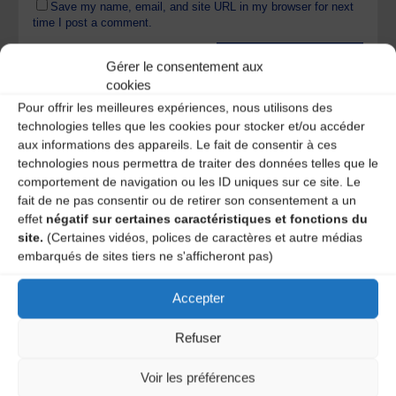
Save my name, email, and site URL in my browser for next
time I post a comment.
Gérer le consentement aux
cookies
Ce site utilise Akismet pour réduire les indésirables.
En
savoir plus sur la façon dont les données de vos
Pour offrir les meilleures expériences, nous utilisons des
commentaires sont traitées
.
technologies telles que les cookies pour stocker et/ou accéder
aux informations des appareils. Le fait de consentir à ces
technologies nous permettra de traiter des données telles que le
comportement de navigation ou les ID uniques sur ce site. Le
fait de ne pas consentir ou de retirer son consentement a un
effet
négatif sur certaines caractéristiques et fonctions du
site.
(Certaines vidéos, polices de caractères et autre médias
embarqués de sites tiers ne s'afficheront pas)
Accepter
A DECOUVRIR :
Refuser
Voir les préférences