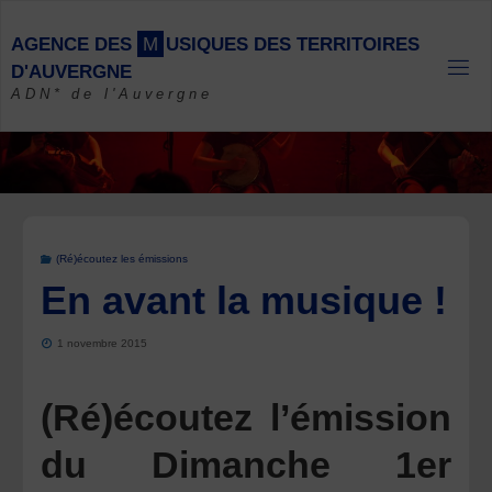
Skip
to
A
G
E
N
C
E
D
E
S
M
U
S
I
Q
U
E
S
D
E
S
T
E
R
R
I
T
O
I
R
E
S
content
D
'
A
U
V
E
R
G
N
E
ADN* de l'Auvergne
(Ré)écoutez les émissions
En avant la musique !
1 novembre 2015
(Ré)écoutez l’émission
du Dimanche 1er