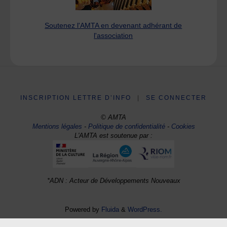
Soutenez l'AMTA en devenant adhérant de
l'association
INSCRIPTION LETTRE D’INFO
|
SE CONNECTER
© AMTA
Mentions légales
-
Politique de confidentialité
-
Cookies
L'AMTA est soutenue par :
*ADN : Acteur de Développements Nouveaux
Powered by
Fluida
&
WordPress.