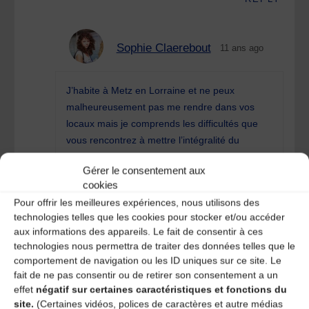
Sophie Claerebout
11 ans ago
J’habite à Metz en Lorraine et ne peux
malheureusement pas me rendre dans vos
locaux mais je comprends les difficultés que
vous rencontrez à mettre l’intégralité du
colloque en ligne.
Gérer le consentement aux
Vous remerciant, bien cordialement.
cookies
REPLY
Pour offrir les meilleures expériences, nous utilisons des
technologies telles que les cookies pour stocker et/ou accéder
aux informations des appareils. Le fait de consentir à ces
Laisser un
technologies nous permettra de traiter des données telles que le
comportement de navigation ou les ID uniques sur ce site. Le
commentaire
fait de ne pas consentir ou de retirer son consentement a un
effet
négatif sur certaines caractéristiques et fonctions du
site.
(Certaines vidéos, polices de caractères et autre médias
Votre adresse e-mail ne sera pas publiée.
Les champs