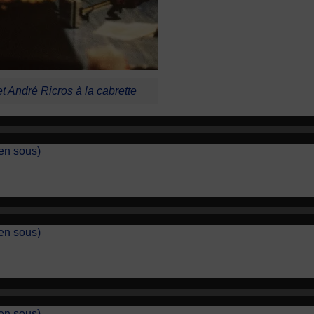
t André Ricros à la cabrette
ien sous)
ien sous)
ien sous)