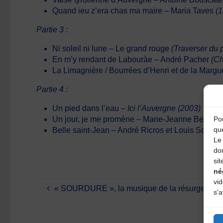
Quand ieu z’era chas ma maire – Maria Taves
(1
Partie 3 :
Ni soleil ni lune – Le grand rouge
(Traverser du 
En m’y rendant de Labouràe – André Pacher
(Ch
La Limagnière / Bourrées d’Henri et de la Margue
Partie 4 :
Un pied dans l’eau –
Ici l’Auvergne (2003)
Pou
Un jour, je me promène – Marie-Jeanne Bessey
qu
Belle saint-Jean – André Ricros et Louis Sclavis
Le 
do
sit
né
vi
« SOURDURE », la musique de la résurgence
s'a