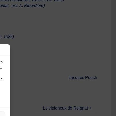
antal
, enr. A. Ribardière)
e, 1985)
es
s.
Jacques Puech
ce
Le violoneux de Reignat