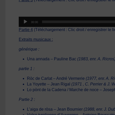
Lecteur
00:00
audio
Partie 4
(Téléchargement : Clic droit / enregistrer le l
Extraits musicaux :
générique :
Una annada – Pauline Bac
(1983, enr. A. Ricros
partie 1 :
Ròc de Carlat – André Vermerie
(1977, enr. A. R
La Yoyette – Jean Rigal
(1971 , C. Perrier & J. 
Lo pònt de la Cadena / Marche de noce – Jose
Partie 2 :
L’aiga de ròsa – Jean Bournier
(1988, enr. J. Du
Valse tyrolienne d’Auvergne – Antoine Bouscate