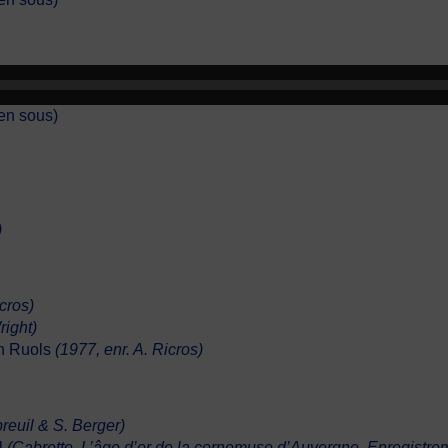
ien sous)
)
icros)
Wright)
ph Ruols
(1977, enr. A. Ricros)
breuil & S. Berger)
l
(Cabrette. L’âge d’or de la cornemuse d’Auvergne. Enregistre