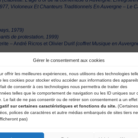
977, Violoneux Et Chanteurs Traditionnels En Auvergne – Le C
pays, 1979)
ants de protestation, 1999)
rite – André Ricros et Olivier Durif
(coffret Musique en Auvergn
Gérer le consentement aux cookies
r offrir les meilleures expériences, nous utilisons des technologies tell
rot
(1976, enr. A. Ricros)
e les cookies pour stocker et/ou accéder aux informations des appareil
 quartet
(Le partage des eaux, 1989)
fait de consentir à ces technologies nous permettra de traiter des
nnées telles que le comportement de navigation ou les ID uniques sur 
e. Le fait de ne pas consentir ou de retirer son consentement a un effet
gatif sur certaines caractéristiques et fonctions du site.
(Certaines
déos, polices de caractères et autre médias embarqués de sites tiers ne
fficheront pas)