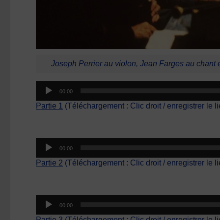
Joseph Perrier au violon, Jean Farges au chant e
00:00
Partie 1
(Téléchargement : Clic droit / enregistrer le l
Lecteur
00:00
audio
Partie 2
(Téléchargement : Clic droit / enregistrer le l
Lecteur
00:00
audio
Partie 3
(Téléchargement : Clic droit / enregistrer le l