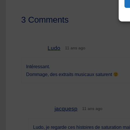
3 Comments
Ludo
11 ans ago
Intéressant.
Dommage, des extraits musicaux saturent
jacquesp
11 ans ago
Ludo, je regarde ces histoires de saturation mai