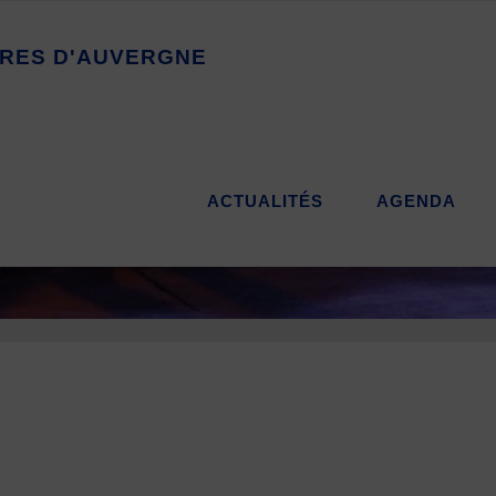
R
E
S
D
'
A
U
V
E
R
G
N
E
ACTUALITÉS
AGENDA