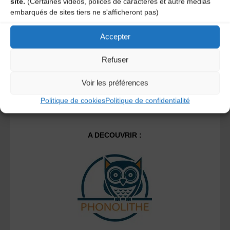
site.
(Certaines vidéos, polices de caractères et autre médias
Ce site utilise Akismet pour réduire les indésirables.
En
embarqués de sites tiers ne s'afficheront pas)
savoir plus sur la façon dont les données de vos
commentaires sont traitées
.
Accepter
Refuser
Voir les préférences
Politique de cookies
Politique de confidentialité
A DECOUVRIR :