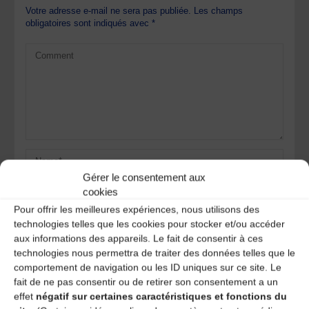
Votre adresse e-mail ne sera pas publiée.
Les champs
obligatoires sont indiqués avec
*
Gérer le consentement aux
cookies
Pour offrir les meilleures expériences, nous utilisons des
technologies telles que les cookies pour stocker et/ou accéder
aux informations des appareils. Le fait de consentir à ces
technologies nous permettra de traiter des données telles que le
Save my name, email, and site URL in my browser for next
comportement de navigation ou les ID uniques sur ce site. Le
time I post a comment.
fait de ne pas consentir ou de retirer son consentement a un
effet
négatif sur certaines caractéristiques et fonctions du