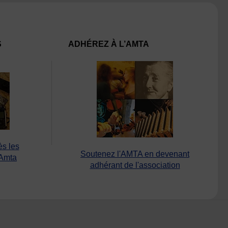
S
ADHÉREZ À L’AMTA
ès les
Soutenez l'AMTA en devenant
’Amta
adhérant de l'association