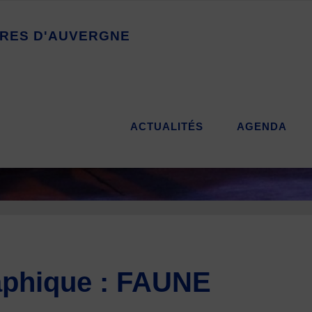
R
E
S
D
'
A
U
V
E
R
G
N
E
ACTUALITÉS
AGENDA
aphique : FAUNE