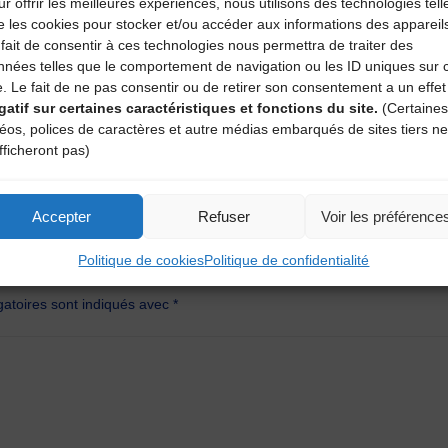
r offrir les meilleures expériences, nous utilisons des technologies tell
i : http://www.la-novia.fr/faune/Faune-Souscription.pdf
e les cookies pour stocker et/ou accéder aux informations des appareil
fait de consentir à ces technologies nous permettra de traiter des
nnées telles que le comportement de navigation ou les ID uniques sur 
e. Le fait de ne pas consentir ou de retirer son consentement a un effet
gatif sur certaines caractéristiques et fonctions du site.
(Certaines
déos, polices de caractères et autre médias embarqués de sites tiers ne
fficheront pas)
Accepter
Refuser
Voir les préférence
aire
Politique de cookies
Politique de confidentialité
atoires sont indiqués avec
*