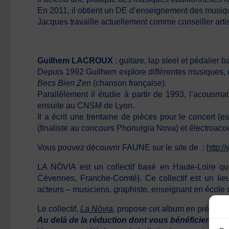
En 2011, il obtient un DE d’enseignement des musiques 
Jacques travaille actuellement comme conseiller arti
Guilhem LACROUX
: guitare, lap steel et pédalier 
Depuis 1992 Guilhem explore différentes musiques, d
Becs Bien Zen
(chanson française).
Parallèlement il étudie à partir de 1993, l’acousm
ensuite au CNSM de Lyon.
Il a écrit une trentaine de pièces pour le concert
(finaliste au concours Phonurgia Nova) et électroac
Vous pouvez découvrir
FAUNE
sur le site de :
http:/
LA NÒVIA est un collectif basé en Haute-Loire qui
Cévennes, Franche-Comté). Ce collectif est un lieu
acteurs – musiciens, graphiste, enseignant en école
Le collectif,
La Nòvia
,
propose cet album en pré-ven
Au delà de la réduction dont vous bénéficierez, v