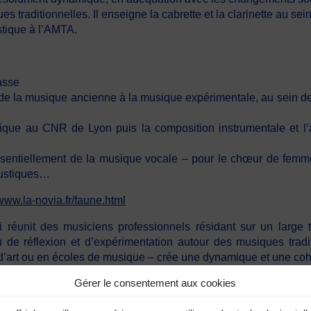
traditionnelles. Il enseigne la cabrette et la clarinette au sei
stique à l’AMTA.
basse
e la musique ancienne à la musique expérimentale, au sein de d
atique au CNR de Lyon puis la composition instrumentale et l’
 (essentiellement de la musique vocale – pour le chœur de fe
oustiques…
/www.la-novia.fr/faune.html
 réunit des musiciens professionnels résidant sur un large t
 de réflexion et d’expérimentation autour des musiques tradit
 d’art ou en écoles de musique – crée une dynamique et une coh
Gérer le consentement aux cookies
te pour la somme de
10€ !!!
ous aiderez leur démarche de création et de production.