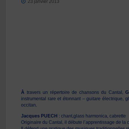
23 janvier 2013
À
travers un répertoire de chansons du Cantal,
G
instrumental rare et étonnant – guitare électrique, g
occitan.
Jacques PUECH
: chant,glass harmonica, cabrette
Originaire du Cantal, il débute l’apprentissage de la 
Il défend une pratique des musiques traditionnelle