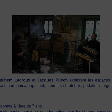
uilhem Lacroux
et
Jacques Puech
explorent les espaces
lass harmonica, lap steel, cabrette, shruti box, pédalier d’orgu
cabrette à l’âge de 7 ans.
s résolument dynamique, en adéquation avec les changements so