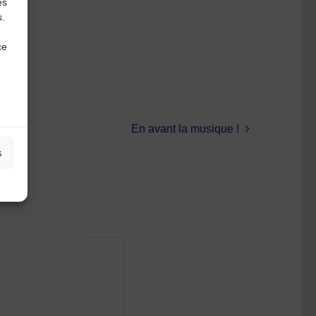
es
s.
ce
En avant la musique !
s