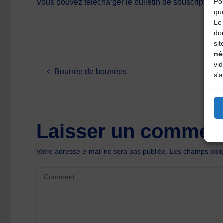
Pou
Vous pouvez télécharger le bulletin de souscription ic
qu
Le 
do
sit
né
vi
Bourrée de bourrées
s'a
Laisser un comment
Votre adresse e-mail ne sera pas publiée.
Les champs oblig