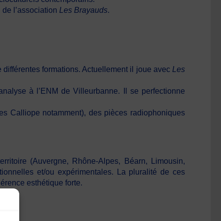
n de l’association
Les Brayauds
.
ifférentes formations. Actuellement il joue avec
Les
analyse à l’ENM de Villeurbanne. Il se perfectionne
mmes Calliope notamment), des pièces radiophoniques
erritoire (Auvergne, Rhône-Alpes, Béarn, Limousin,
ionnelles et/ou expérimentales. La pluralité de ces
érence esthétique forte.