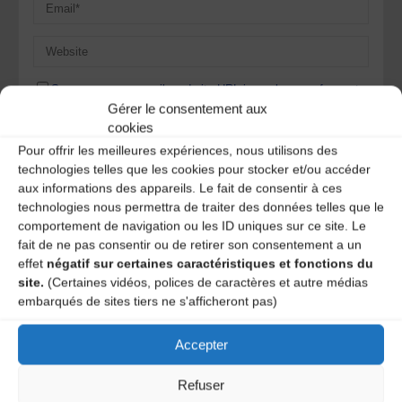
Save my name, email, and site URL in my browser for next
time I post a comment.
Gérer le consentement aux
cookies
Pour offrir les meilleures expériences, nous utilisons des
technologies telles que les cookies pour stocker et/ou accéder
Ce site utilise Akismet pour réduire les indésirables.
En
aux informations des appareils. Le fait de consentir à ces
savoir plus sur la façon dont les données de vos
technologies nous permettra de traiter des données telles que le
commentaires sont traitées
.
comportement de navigation ou les ID uniques sur ce site. Le
fait de ne pas consentir ou de retirer son consentement a un
effet
négatif sur certaines caractéristiques et fonctions du
site.
(Certaines vidéos, polices de caractères et autre médias
embarqués de sites tiers ne s'afficheront pas)
Accepter
Refuser
A DECOUVRIR :