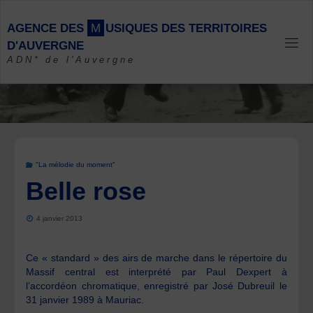
Skip
to
A
G
E
N
C
E
D
E
S
M
U
S
I
Q
U
E
S
D
E
S
T
E
R
R
I
T
O
I
R
E
S
content
D
'
A
U
V
E
R
G
N
E
ADN* de l'Auvergne
"La mélodie du moment"
Belle rose
4 janvier 2013
Ce « standard » des airs de marche dans le répertoire du
Massif central est interprété par Paul Dexpert à
l’accordéon chromatique, enregistré par José Dubreuil le
31 janvier 1989 à Mauriac.