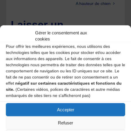
A hauteur de chien
Laisser un
Gérer le consentement aux
commentaire
cookies
Pour offrir les meilleures expériences, nous utilisons des
Votre adresse e-mail ne sera pas publiée.
Les champs
technologies telles que les cookies pour stocker et/ou accéder
obligatoires sont indiqués avec
*
aux informations des appareils. Le fait de consentir à ces
technologies nous permettra de traiter des données telles que le
comportement de navigation ou les ID uniques sur ce site. Le
fait de ne pas consentir ou de retirer son consentement a un
effet
négatif sur certaines caractéristiques et fonctions du
site.
(Certaines vidéos, polices de caractères et autre médias
embarqués de sites tiers ne s'afficheront pas)
Accepter
Refuser