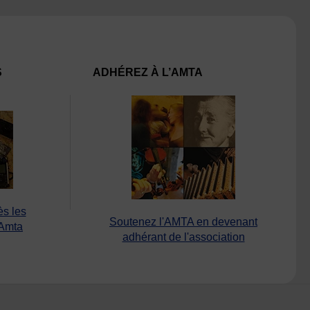
S
ADHÉREZ À L’AMTA
ès les
Soutenez l'AMTA en devenant
’Amta
adhérant de l'association