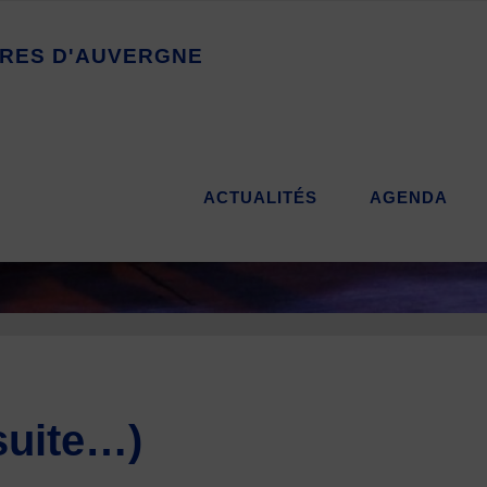
R
E
S
D
'
A
U
V
E
R
G
N
E
ACTUALITÉS
AGENDA
suite…)