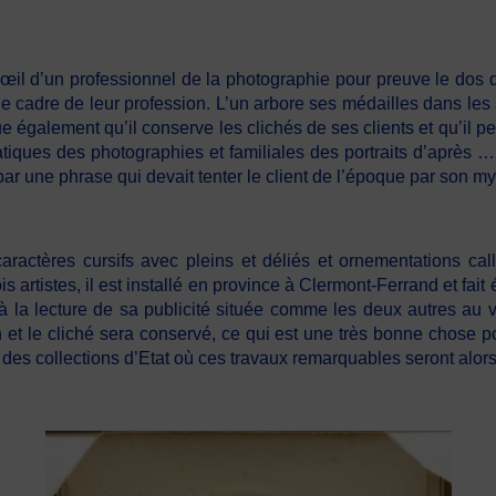
œil d’un professionnel de la photographie pour preuve le dos de
e cadre de leur profession. L’un arbore ses médailles dans l
que également qu’il conserve les clichés de ses clients et qu’il 
atiques des photographies et familiales des portraits d’aprè
ar une phrase qui devait tenter le client de l’époque par son my
caractères cursifs avec pleins et déliés et ornementations ca
s artistes, il est installé en province à Clermont-Ferrand et fa
 à la lecture de sa publicité située comme les deux autres au 
n et le cliché sera conservé, ce qui est une très bonne chose p
 des collections d’Etat où ces travaux remarquables seront alors