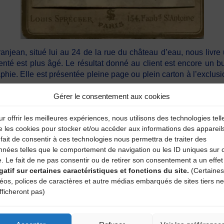
ranjean, situé lui au 24 de la rue du château d’eau, nous liv
nté est plus âgé. Le résultat donné au client est encore un bu
hie. Elle est présentée pleine page ou plein carton à l’exclusi
Gérer le consentement aux cookies
eux procédé d’éclairage artificiel instantané, s’il paraît moins 
sombre. Par contre, la définition des traits du visage est d’une 
r offrir les meilleures expériences, nous utilisons des technologies tell
e les cookies pour stocker et/ou accéder aux informations des appareil
fait de consentir à ces technologies nous permettra de traiter des
ement de part et d’autre des dimensions de son visage mais, ici
nnées telles que le comportement de navigation ou les ID uniques sur 
e tombe en nuage sur les lèvres, obturant ainsi l’intégralité
e. Le fait de ne pas consentir ou de retirer son consentement a un effet
eure où la partie qui la surplombe est taillée droite alors que d
gatif sur certaines caractéristiques et fonctions du site.
(Certaines
t jusqu’aux orifices des oreilles.
déos, polices de caractères et autre médias embarqués de sites tiers ne
fficheront pas)
l’on se doit d’imaginer le soin que doit nécessiter une telle déco
fort intérêt à sa personne, à son image et l’opinion des autres 