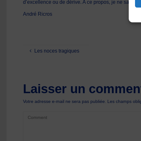
d’excellence ou de dérive. A ce propos, je ne sais pl
André Ricros
Les noces tragiques
Laisser un comment
Votre adresse e-mail ne sera pas publiée.
Les champs oblig