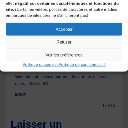
effet
négatif sur certaines caractéristiques et fonctions du
site.
(Certaines vidéos, polices de caractères et autre médias
One comment
embarqués de sites tiers ne s'afficheront pas)
Accepter
roussies christiane
14 ans ago
Refuser
Voir les préférences
Ce nouveau CD est un réel plaisir pour les oreilles je
Politique de cookies
Politique de confidentialité
le conseille
vivement a tous les amoureux de cabrette José est
un vrai MAESTRO
kRISS
REPLY
Laisser un