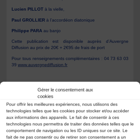
Lucien PILLOT
à la vielle,
Paul GROLLIER
à l’accordéon diatonique
Philippe PARA
au banjo
Cette publication est disponible auprès d’Auvergne
Diffusion au prix de 20€ + 2€95 de frais de port
Pour tous renseignements complémentaires : 04 73 63 03
39
www.auvergnediffusion.fr
Gérer le consentement aux
cookies
Pour offrir les meilleures expériences, nous utilisons des
technologies telles que les cookies pour stocker et/ou accéder
aux informations des appareils. Le fait de consentir à ces
Compagnie MAUREL et Frères….
technologies nous permettra de traiter des données telles que le
Mazurka
comportement de navigation ou les ID uniques sur ce site. Le
fait de ne pas consentir ou de retirer son consentement a un