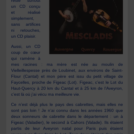
reste surtout
un CD conçu
et réalisé
simplement,
sans artifices
ni retouches,
un CD plaisir.
Aussi, un CD
coup de cœur
qui ramène à
mes racines : ma mère est née au moulin de
Vielleillespesse près de Loubinet, aux environs de Saint-
Flour (Cantal) et mon père est issu du petit village de
Faycelles, proche de Figeac (Lot). Figeac, c’est le Lot du
Haut-Quercy à 20 km du Cantal et à 25 km de l’Aveyron,
c’est là où j’ai vécu ma meilleure vie.
Ce n’est déjà plus le pays des cabrettes, mais elles ne
sont pas loin ! Je n’ai connu dans les années 1960 que
deux sonneurs de cabrette dans le département : un à
Figeac (Valadier), le second à Cahors (Valade). Ils étaient
partis de leur Aveyron natal pour Paris puis étaient