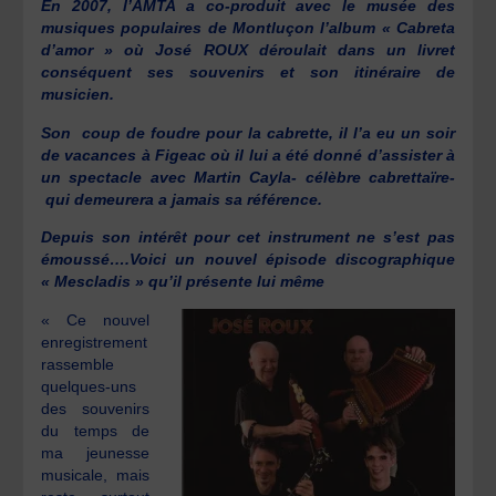
En 2007, l’AMTA a co-produit avec le musée des
musiques populaires de Montluçon l’album « Cabreta
d’amor » où José ROUX déroulait dans un livret
conséquent ses souvenirs et son itinéraire de
musicien.
Son coup de foudre pour la cabrette, il l’a eu un soir
de vacances à Figeac où il lui a été donné d’assister à
un spectacle avec Martin Cayla- célèbre cabrettaïre-
qui demeurera a jamais sa référence.
Depuis son intérêt pour cet instrument ne s’est pas
émoussé….Voici un nouvel épisode discographique
« Mescladis » qu’il présente lui même
« Ce nouvel
enregistrement
rassemble
quelques-uns
des souvenirs
du temps de
ma jeunesse
musicale, mais