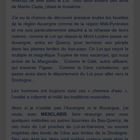
revenus se fixer dans le Lot. Tous deux étaient des amis
de Martin Cayla, j’étais le troisième…
J’ai eu la chance de découvrir presque toutes les facettes
de la région Auvergne comme de la région Midi-Pyrénées
et me suis particulièrement attaché à la richesse de leurs
rivières, comme le Lot qui depuis le Mont Lozère passe en
Auvergne, entre en Quercy, pour terminer son périple
dans les plaines fertiles du bas-pays. Ce Lot qui reçoit la
multiple et magnifique Truyère de mes vacances, qui nous
arrive de la Margeride… Comme le Célé, autre affluent,
qui traverse Figeac… Comme la Cère cantalienne, qui
passe aussi dans le département du Lot pour aller vers la
Dordogne…
Les hommes ont toujours suivi ces « chemins d’eau »,
l’oralité a colporté et mêlé les traditions musicales…
Alors si je n’oublie pas l’Auvergne ni le Rouergue, j’ai
voulu, avec
MESCLADIS
, faire ressurgir pour vous
quelques mélodies ou autres bourrées du Bas-Quercy, de
ces rives du Lot proches du Lot-et-Garonne, ou encore
inspirées des bords de Cère aux limites de la Dordogne.
Des airs dont les titres sont parfois connus mais dont la