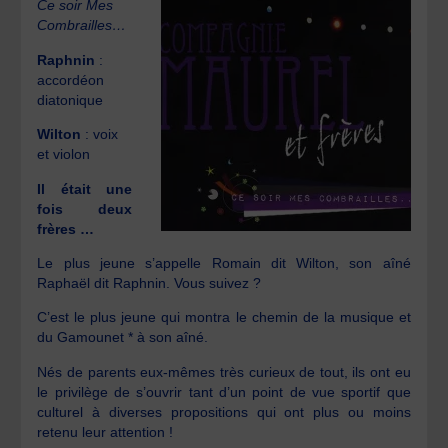
Ce soir Mes
Combrailles…
Raphnin
:
accordéon
diatonique
Wilton
: voix
et violon
Il était une
fois deux
frères …
Le plus jeune s’appelle Romain dit Wilton, son aîné
Raphaël dit Raphnin. Vous suivez ?
C’est le plus jeune qui montra le chemin de la musique et
du Gamounet * à son aîné.
Nés de parents eux-mêmes très curieux de tout, ils ont eu
le privilège de s’ouvrir tant d’un point de vue sportif que
culturel à diverses propositions qui ont plus ou moins
retenu leur attention !