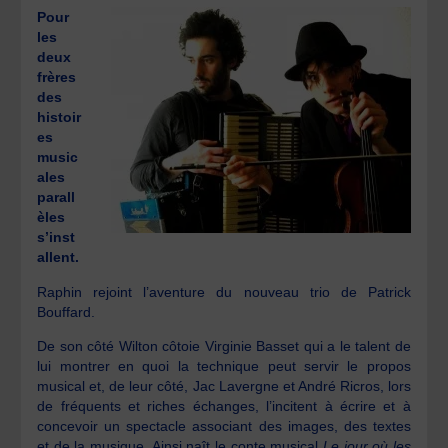
Pour
les
deux
frères
des
histoir
es
music
ales
parall
èles
s’inst
allent.
Raphin rejoint l’aventure du nouveau trio de Patrick
Bouffard.
De son côté Wilton côtoie Virginie Basset qui a le talent de
lui montrer en quoi la technique peut servir le propos
musical et, de leur côté, Jac Lavergne et André Ricros, lors
de fréquents et riches échanges, l’incitent à écrire et à
concevoir un spectacle associant des images, des textes
et de la musique. Ainsi naît le conte musical
Le jour où les