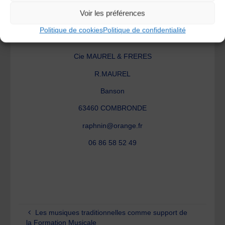
www.myspace.com/raphninmusique
Voir les préférences
Politique de cookies
Politique de confidentialité
Contact :
Cie MAUREL & FRERES
R.MAUREL
Banson
63460 COMBRONDE
raphnin@orange.fr
06 86 58 52 49
Les musiques traditionnelles comme support de
la Formation Musicale