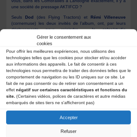
vous, dans les Combrailles à Landogne exactement, il y a
une société de pressage AKTIFCD ?
Seuls
Dod
(des Flying Tractors) et
Rémi Villeneuve
(cornemuse) les deux invités de l’album, ont, par leurs
déplacements pour rejoindre le salon/studio
d’enregistrement, alourdi quelque peu le bilan carbone !
Gérer le consentement aux
cookies
Ce C.D est composé de morceaux traditionnels, de
Pour offrir les meilleures expériences, nous utilisons des
compositions musicales de Raphnin et de chansons
technologies telles que les cookies pour stocker et/ou accéder
écrites par Wilton que l’on peut également entendre, telles
aux informations des appareils. Le fait de consentir à ces
des ponctuations, lors des bals qu’ils jouent en duo ou
technologies nous permettra de traiter des données telles que le
avec des invités.
comportement de navigation ou les ID uniques sur ce site. Le
José Dubreuil
fait de ne pas consentir ou de retirer son consentement a un
effet
négatif sur certaines caractéristiques et fonctions du
*Le Gamounet est le lieu de vie de l’association Les
site.
(Certaines vidéos, polices de caractères et autre médias
Brayauds/C.D.M.D.T. 63
embarqués de sites tiers ne s'afficheront pas)
Pour en savoir plus….
Accepter
https://amta.fr/2010/03/01/cie-maurel-freres/
fr.myspace.com/ciemaurel
Refuser