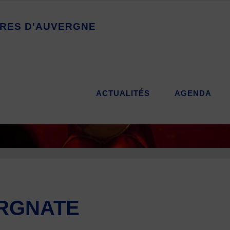
R
E
S
D
'
A
U
V
E
R
G
N
E
ACTUALITÉS
AGENDA
ERGNATE