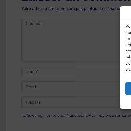
Votre adresse e-mail ne sera pas publiée.
Les champs oblig
Pou
qu
Le 
do
sit
né
vi
s'a
Save my name, email, and site URL in my browser for n