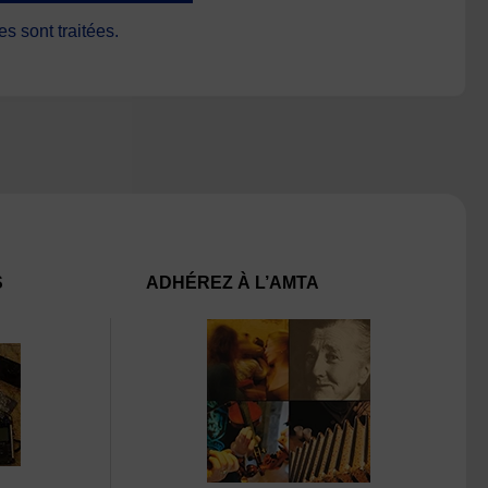
s sont traitées
.
S
ADHÉREZ À L’AMTA