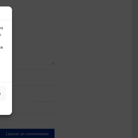
es
s.
ce
s