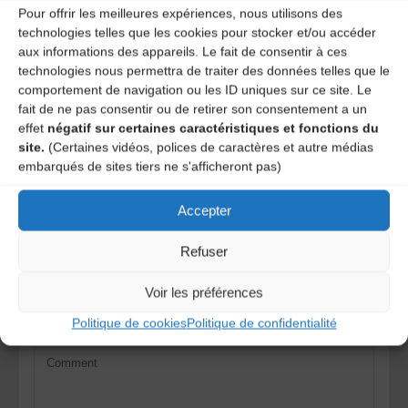
Pour offrir les meilleures expériences, nous utilisons des
technologies telles que les cookies pour stocker et/ou accéder
Le film auquel vous faite allusion a donné lieu à un
aux informations des appareils. Le fait de consentir à ces
spectacle par la Compagnie l’Auvergne Imaginée
technologies nous permettra de traiter des données telles que le
intitulé « L’oeil du Pharmacien », sur scène des
comportement de navigation ou les ID uniques sur ce site. Le
musiciens, en direct, dont André Ricros & Alain
fait de ne pas consentir ou de retirer son consentement a un
effet
négatif sur certaines caractéristiques et fonctions du
Gibert…
site.
(Certaines vidéos, polices de caractères et autre médias
REPLY
embarqués de sites tiers ne s'afficheront pas)
Accepter
Laisser un
Refuser
commentaire
Voir les préférences
Votre adresse e-mail ne sera pas publiée.
Les champs
obligatoires sont indiqués avec
*
Politique de cookies
Politique de confidentialité