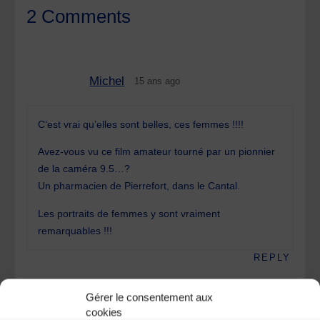
2 Comments
Michel
15 ans ago
C’est vrai qu’elles sont belles, ces femmes !!!!
Avez-vous vu ce film amateur tourné par un pionnier
de la caméra 9.5…?
Un pharmacien de Pierrefort, dans le Cantal.
Les portraits de femmes y sont vraiment
remarquables !!!
REPLY
Gérer le consentement aux
Dubreuil
15 ans ago
cookies