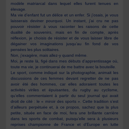
modèle matriarcal dans lequel elles furent tenues en
élevage.
Ma vie d’enfant fut un délice et un enfer. Si j’osais, je vous
laisserais deviner pourquoi. Un instant, j’ai cru ne pas
pouvoir résister à vous raconter les raisons de cette
dualité de souvenirs, mais en fin de compte, après
réflexion, je choisis de résister et de vous laisser libre de
dégainer vos imaginations jusqu’au fin fond de vos
pensées les plus solitaires.
Non, j’exagère, mais allez-y quand même.
Moi, je reste là, figé dans mes débuts d’apprentissage où,
toute ma vie, je continuerai de me battre avec la bouteille.
Le sport, comme indiqué sur la photographie, animait les
discussions de ces femmes devant regretter de ne pas
avoir été des hommes, car elles adoraient toutes les
activités viriles et épuisantes, du rugby au cyclisme,
qu’elles commentaient à partir du seul journal qui avait
droit de cité : le « miroir des sports ». Cette tradition s’est
d’ailleurs perpétuée et, à ce propos, sachez que la plus
petite, située en face de moi, fera une brillante carrière
dans les sports de combat, puisqu’elle sera à plusieurs
reprises championne de France et d’Europe en lutte