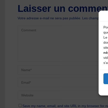
Laisser un comment
Votre adresse e-mail ne sera pas publiée.
Les champs oblig
Pou
qu
Le 
do
sit
né
vi
s'a
Save my name, email, and site URL in my browser for n