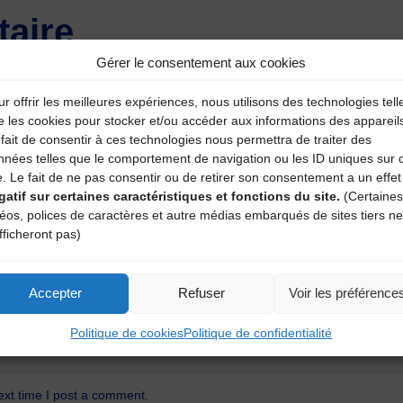
aire
Gérer le consentement aux cookies
atoires sont indiqués avec
*
r offrir les meilleures expériences, nous utilisons des technologies tell
e les cookies pour stocker et/ou accéder aux informations des appareil
fait de consentir à ces technologies nous permettra de traiter des
nnées telles que le comportement de navigation ou les ID uniques sur 
e. Le fait de ne pas consentir ou de retirer son consentement a un effet
gatif sur certaines caractéristiques et fonctions du site.
(Certaines
déos, polices de caractères et autre médias embarqués de sites tiers ne
fficheront pas)
Accepter
Refuser
Voir les préférence
Politique de cookies
Politique de confidentialité
ext time I post a comment.