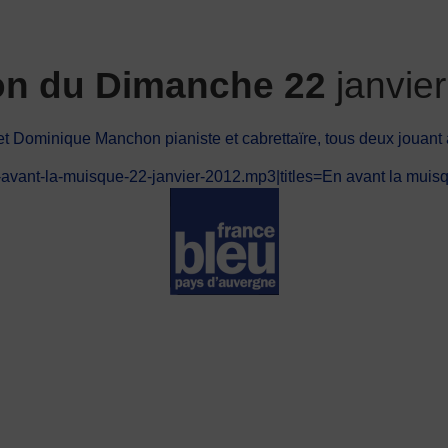
ion du Dimanche 22
janvier
 et Dominique Manchon pianiste et cabrettaïre, tous deux jouant
-avant-la-muisque-22-janvier-2012.mp3|titles=En avant la muisq