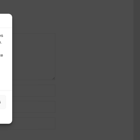
es
s.
ce
s