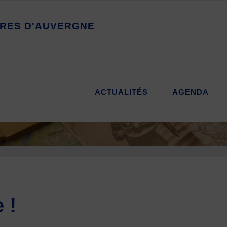
R
E
S
D
'
A
U
V
E
R
G
N
E
ACTUALITÉS
AGENDA
 !