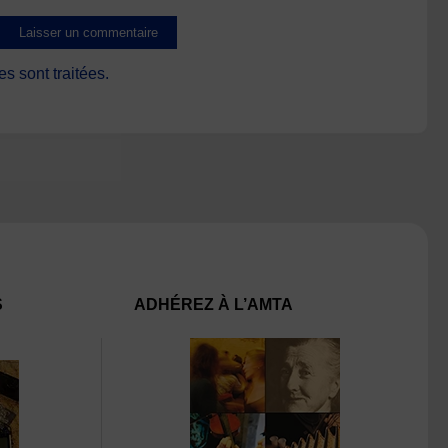
s sont traitées
.
S
ADHÉREZ À L’AMTA