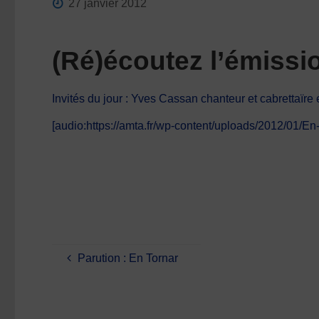
27 janvier 2012
(Ré)écoutez l’émiss
Invités du jour : Yves Cassan chanteur et cabrettaïre
[audio:https://amta.fr/wp-content/uploads/2012/01/En
Parution : En Tornar