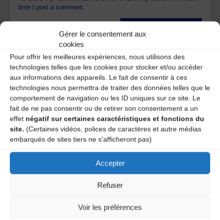
time I post a comment.
Gérer le consentement aux
Ce site utilise Akismet pour réduire les indésirables.
En
cookies
savoir plus sur la façon dont les données de vos
Pour offrir les meilleures expériences, nous utilisons des
commentaires sont traitées
.
technologies telles que les cookies pour stocker et/ou accéder
aux informations des appareils. Le fait de consentir à ces
technologies nous permettra de traiter des données telles que le
comportement de navigation ou les ID uniques sur ce site. Le
fait de ne pas consentir ou de retirer son consentement a un
effet
négatif sur certaines caractéristiques et fonctions du
site.
(Certaines vidéos, polices de caractères et autre médias
embarqués de sites tiers ne s'afficheront pas)
Accepter
A DECOUVRIR :
Refuser
Voir les préférences