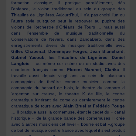
formation classique, il pratique parallèlement, dès
l’enfance, le violon traditionnel au sein du groupe des
Thiaulins de Lignières. Aujourd’hui, il n’a pas choisi l’un ou
l’autre style puisqu’on peut le retrouver au pupitre des
violons de l’orchestre d’Orléans, de Tours … mais aussi
dans l’ensemble de musique traditionnelle du
Conservatoire de Nevers, dans BandaBéro, dans des
enregistrements divers de musique traditionnelle avec
Gilles Chabenat
,
Dominique Forges
,
Jean Blanchard
,
Gabriel Yacoub
,
les Thiaulins de Lignières
,
Daniel
Langlois
… ou même sur scène ou en studio avec des
chanteurs français comme
Florent Marchet
,
Clarika
. Il
travaille aussi depuis vingt ans au sein de plusieurs
compagnies de théâtre comme musicien comme la
compagnie du hasard de blois, le theatre du lamparo d
‘argenton sur creuse, le theatre K de lille, le centre
dramatique itinérant de corse ou dernierement le centre
dramatique de tours avec
Alain Bruel
et
Frédéric Pouge
… Il pratique aussi la cornemuse, étant le cadet du « canal
historique » de la grande bande des cornemuses Il crée
avec 5 autres musiciens cet hiver « bourre et bal »,groupe
de bal de musique centre france avec lequel il s’est produit