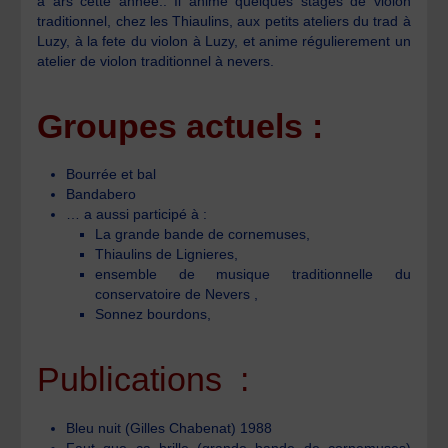
à ars cette année.. Il anime quelques stages de violon
traditionnel, chez les Thiaulins, aux petits ateliers du trad à
Luzy, à la fete du violon à Luzy, et anime régulierement un
atelier de violon traditionnel à nevers.
Groupes actuels :
Bourrée et bal
Bandabero
… a aussi participé à :
La grande bande de cornemuses,
Thiaulins de Lignieres,
ensemble de musique traditionnelle du
conservatoire de Nevers ,
Sonnez bourdons,
Publications :
Bleu nuit (Gilles Chabenat) 1988
Faut que ca brille (grande bande de cornemuses)