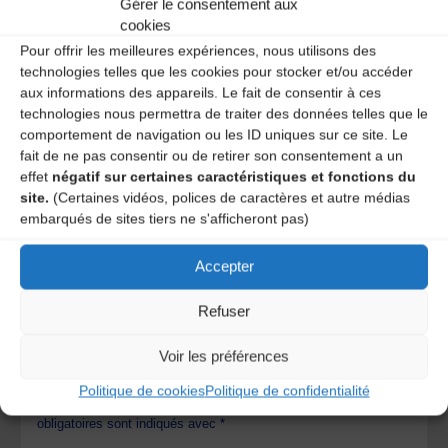
Gérer le consentement aux
Contact
cookies
Pour offrir les meilleures expériences, nous utilisons des
technologies telles que les cookies pour stocker et/ou accéder
BAUDIMANT Frédéric
aux informations des appareils. Le fait de consentir à ces
8 Place laisnel de la salle 36400 La Châtre
technologies nous permettra de traiter des données telles que le
06 12 32 89 82
comportement de navigation ou les ID uniques sur ce site. Le
freddybaudimant@gmail.com
fait de ne pas consentir ou de retirer son consentement a un
effet
négatif sur certaines caractéristiques et fonctions du
site.
(Certaines vidéos, polices de caractères et autre médias
En avant la musique !
embarqués de sites tiers ne s'afficheront pas)
La Montagne – 7 janvier 2012
Accepter
Laisser un
Refuser
Voir les préférences
commentaire
Politique de cookies
Politique de confidentialité
Votre adresse e-mail ne sera pas publiée.
Les champs
obligatoires sont indiqués avec
*