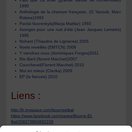
1990
Anthologie de la chanson française, (G Yacoub, Marc
Robine)1993
Pariisi-Vuorenkyla(Marja Mattlar) 1993
4songes pour une nuit d’été (Jean Jacques Lemetre)
1995
Nohant (Thiaulins de Lignieres) 2005
Noels reveillés (EMTCN) 2008
Y viendrez-vous (dominiques Forges)2011
Rio-Baril (florent Marchet)2007
Courchevel(Florent Marchet) 2010
Moi en mieux (Clarika) 2009
EP (la fiancée) 2010
Liens :
http://fr.myspace.com/bourreetbal
https://www.facebook.com/pages/Bourre-Et-
Bal/258273850892228