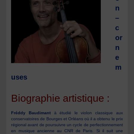
n
–
c
or
n
e
m
uses
Biographie artistique :
Fréddy Baudimant
à étudié le violon classique aux
conservatoires de Bourges et Orléans où il a obtenu le prix
régional avant de poursuivre un cycle de perfectionnement
en musique ancienne au CNR de Paris. Si il suit une