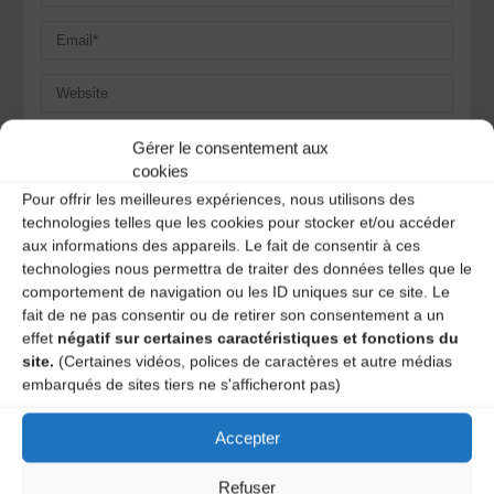
Save my name, email, and site URL in my browser for next
Gérer le consentement aux
time I post a comment.
cookies
Pour offrir les meilleures expériences, nous utilisons des
technologies telles que les cookies pour stocker et/ou accéder
Ce site utilise Akismet pour réduire les indésirables.
En
aux informations des appareils. Le fait de consentir à ces
savoir plus sur la façon dont les données de vos
technologies nous permettra de traiter des données telles que le
commentaires sont traitées
.
comportement de navigation ou les ID uniques sur ce site. Le
fait de ne pas consentir ou de retirer son consentement a un
effet
négatif sur certaines caractéristiques et fonctions du
site.
(Certaines vidéos, polices de caractères et autre médias
embarqués de sites tiers ne s'afficheront pas)
Accepter
Refuser