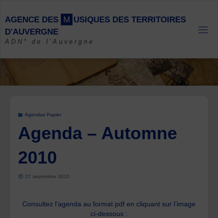
Skip
to
A
G
E
N
C
E
D
E
S
M
U
S
I
Q
U
E
S
D
E
S
T
E
R
R
I
T
O
I
R
E
S
content
D
'
A
U
V
E
R
G
N
E
ADN* de l'Auvergne
Agendas Papier
Agenda – Automne
2010
27 septembre 2010
Consultez l’agenda au format pdf en cliquant sur l’image
ci-dessous :