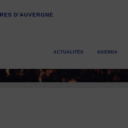
R
E
S
D
'
A
U
V
E
R
G
N
E
ACTUALITÉS
AGENDA