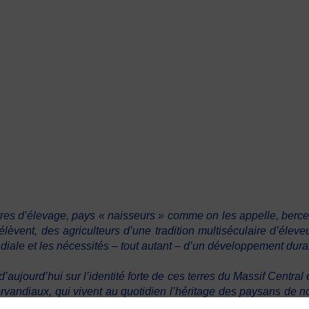
rres d’élevage, pays « naisseurs » comme on les appelle, berce
élèvent, des agriculteurs d’une tradition multiséculaire d’élev
ale et les nécessités – tout autant – d’un développement dura
aujourd’hui sur l’identité forte de ces terres du Massif Central e
orvandiaux, qui vivent au quotidien l’héritage des paysans de n
usiciens et musiciennes corréziens et morvandiaux dans une