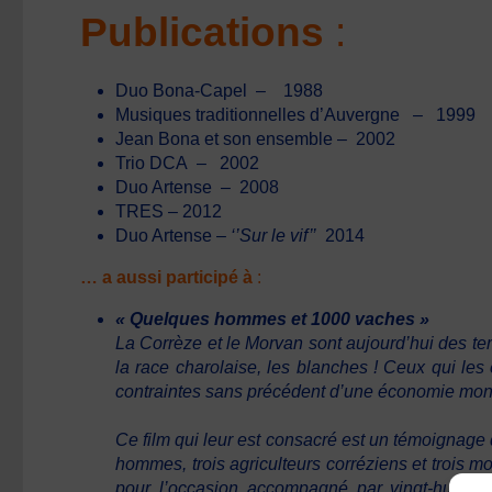
Publications
:
Duo Bona-Capel – 1988
Musiques traditionnelles d’Auvergne – 1999
Jean Bona et son ensemble – 2002
Trio DCA – 2002
Duo Artense – 2008
TRES – 2012
Duo Artense –
‘’Sur le vif’’
2014
… a aussi participé à
:
« Quelques hommes et 1000 vaches »
La Corrèze et le Morvan sont aujourd’hui des te
la race charolaise, les blanches ! Ceux qui les 
contraintes sans précédent d’une économie mondi
Ce film qui leur est consacré est un témoignage d’
hommes, trois agriculteurs corréziens et trois m
pour l’occasion accompagné par vingt-huit m