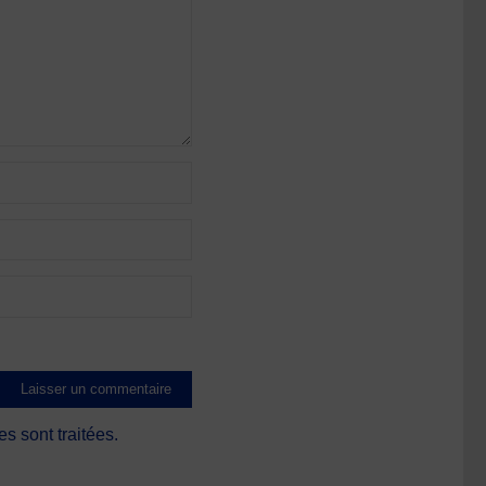
s sont traitées
.