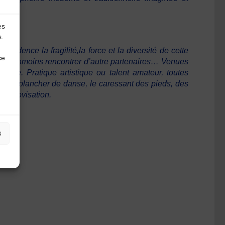
èze
es
s.
vidence la fragilité,la force et la diversité de cette
ce
é et néanmoins rencontrer d’autre partenaires… Venues
ècle. Pratique artistique ou talent amateur, toutes
rler le plancher de danse, le caressant des pieds, des
l’improvisation.
s