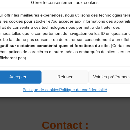
Gérer le consentement aux cookies
u.
mousin, l’UGMM et Mémoires Vives et proposé par l’ADIAM Corr
r offrir les meilleures expériences, nous utilisons des technologies tell
e les cookies pour stocker et/ou accéder aux informations des appareil
fait de consentir à ces technologies nous permettra de traiter des
s temps, ce spectacle lie étroitement musique et danse, met en é
nnées telles que le comportement de navigation ou les ID uniques sur 
st, que l’on peut garder son propre style, sa propre régionalit
e. Le fait de ne pas consentir ou de retirer son consentement a un effet
entent une petite partie de la diversité auvergnate du 21e si
gatif sur certaines caractéristiques et fonctions du site.
(Certaines
ivers. Un moment intense parlant de soi et des autres. Faire pa
déos, polices de caractères et autre médias embarqués de sites tiers ne
e aux mots, privilégiant la recherche, la mémoire, l’intuition et 
fficheront pas)
Accepter
Refuser
Voir les préférence
Politique de cookies
Politique de confidentialité
Contact :