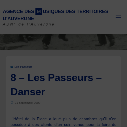
Skip
to
A
G
E
N
C
E
D
E
S
M
U
S
I
Q
U
E
S
D
E
S
T
E
R
R
I
T
O
I
R
E
S
content
D
'
A
U
V
E
R
G
N
E
ADN* de l'Auvergne
Les Passeurs
8 – Les Passeurs –
Danser
21 septembre 2009
L’Hôtel de la Place a loué plus de chambres qu’il n’en
possède à des clients d’un soir, venus pour la foire du