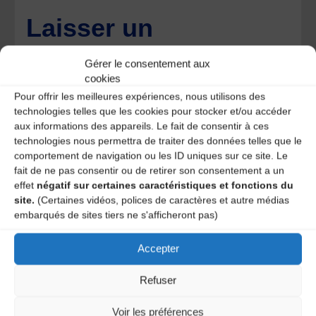
Laisser un
commentaire
Gérer le consentement aux
cookies
Votre adresse e-mail ne sera pas publiée.
Les champs
Pour offrir les meilleures expériences, nous utilisons des
obligatoires sont indiqués avec
*
technologies telles que les cookies pour stocker et/ou accéder
aux informations des appareils. Le fait de consentir à ces
technologies nous permettra de traiter des données telles que le
comportement de navigation ou les ID uniques sur ce site. Le
fait de ne pas consentir ou de retirer son consentement a un
effet
négatif sur certaines caractéristiques et fonctions du
site.
(Certaines vidéos, polices de caractères et autre médias
embarqués de sites tiers ne s'afficheront pas)
Accepter
Refuser
Voir les préférences