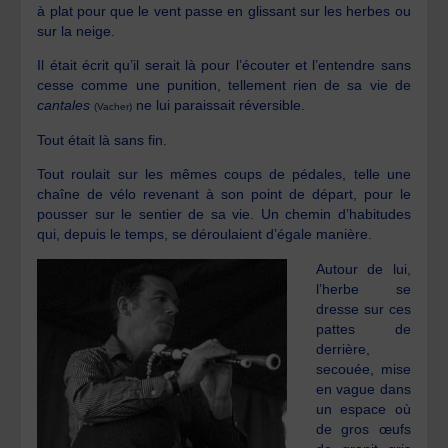
à plat pour que le vent passe en glissant sur les herbes ou
sur la neige.
Il était écrit qu’il serait là pour l’écouter et l’entendre sans
cesse comme une punition, tellement rien de sa vie de
cantales
ne lui paraissait réversible.
(Vacher)
Tout était là sans fin.
Tout roulait sur les mêmes coups de pédales, telle une
chaîne de vélo revenant à son point de départ, pour le
pousser sur le sentier de sa vie. Un chemin d’habitudes
qui, depuis le temps, se déroulaient d’égale manière.
Autour de lui,
l’herbe se
dresse sur ces
pattes de
derrière,
secouée, mise
en vague dans
un espace où
de gros œufs