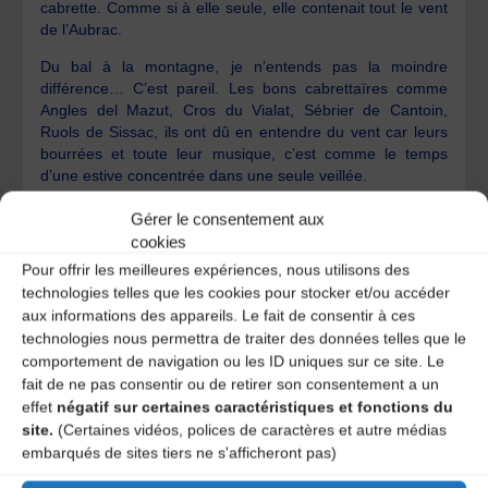
cabrette. Comme si à elle seule, elle contenait tout le vent
de l’Aubrac.
Du bal à la montagne, je n’entends pas la moindre
différence… C’est pareil. Les bons cabrettaïres comme
Angles del Mazut, Cros du Vialat, Sébrier de Cantoin,
Ruols de Sissac, ils ont dû en entendre du vent car leurs
bourrées et toute leur musique, c’est comme le temps
d’une estive concentrée dans une seule veillée.
Ce son va tellement à l’intérieur de moi que je suis sûr
Gérer le consentement aux
qu’avec le temps, même sans le vent, je l’entendrai, je
cookies
serai le vent en marchant dans la montagne, seulement en
Pour offrir les meilleures expériences, nous utilisons des
marchant, seul sur la montagne, sans la montagne, sans
technologies telles que les cookies pour stocker et/ou accéder
les pas, sans moi, sans rien, … que le vent.
aux informations des appareils. Le fait de consentir à ces
technologies nous permettra de traiter des données telles que le
comportement de navigation ou les ID uniques sur ce site. Le
1 – Les Passeurs – Ils étaient bien là… j’y étais.
fait de ne pas consentir ou de retirer son consentement a un
effet
négatif sur certaines caractéristiques et fonctions du
Notions d’interprétation dans le chant traditionnel en
site.
(Certaines vidéos, polices de caractères et autre médias
Haute Auvergne
embarqués de sites tiers ne s'afficheront pas)