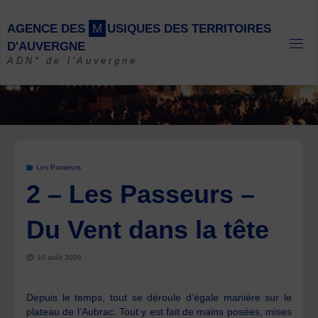
Skip
to
A
G
E
N
C
E
D
E
S
M
U
S
I
Q
U
E
S
D
E
S
T
E
R
R
I
T
O
I
R
E
S
content
D
'
A
U
V
E
R
G
N
E
ADN* de l'Auvergne
Les Passeurs
2 – Les Passeurs –
Du Vent dans la tête
10 août 2009
Depuis le temps, tout se déroule d’égale manière sur le
plateau de l’Aubrac. Tout y est fait de mains posées, mises