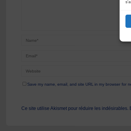
s'a
Save my name, email, and site URL in my browser for n
Ce site utilise Akismet pour réduire les indésirables.