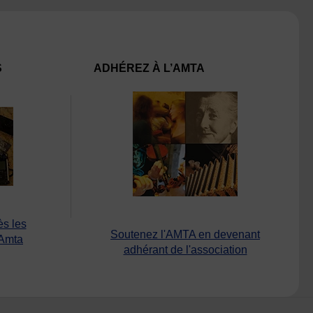
S
ADHÉREZ À L’AMTA
ès les
Soutenez l'AMTA en devenant
’Amta
adhérant de l'association