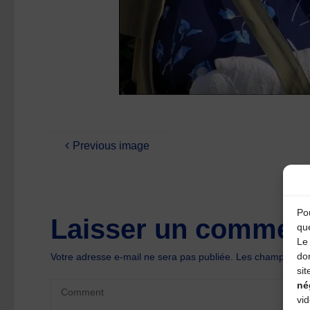
Previous image
Pou
Laisser un comment
qu
Le 
do
Votre adresse e-mail ne sera pas publiée.
Les champs oblig
sit
né
vi