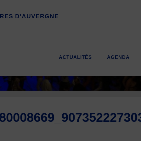
R
E
S
D
'
A
U
V
E
R
G
N
E
ACTUALITÉS
AGENDA
80008669_90735222730