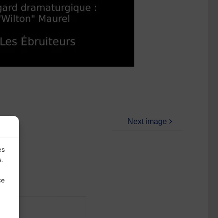
Next image
es
s.
ce