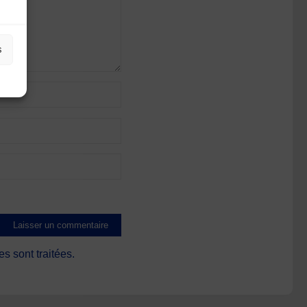
s
s sont traitées
.