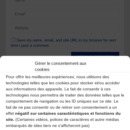
Save my name, email, and site URL in my browser for next
time I post a comment.
Gérer le consentement aux
Ce site utilise Akismet pour réduire les indésirables.
En
cookies
savoir plus sur la façon dont les données de vos
Pour offrir les meilleures expériences, nous utilisons des
commentaires sont traitées
.
technologies telles que les cookies pour stocker et/ou accéder
aux informations des appareils. Le fait de consentir à ces
technologies nous permettra de traiter des données telles que le
comportement de navigation ou les ID uniques sur ce site. Le
fait de ne pas consentir ou de retirer son consentement a un
effet
négatif sur certaines caractéristiques et fonctions du
site.
(Certaines vidéos, polices de caractères et autre médias
A DECOUVRIR :
embarqués de sites tiers ne s'afficheront pas)