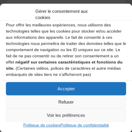
Gérer le consentement aux
cookies
A DECOUVRIR :
Pour offrir les meilleures expériences, nous utilisons des
technologies telles que les cookies pour stocker et/ou accéder
aux informations des appareils. Le fait de consentir à ces
technologies nous permettra de traiter des données telles que le
comportement de navigation ou les ID uniques sur ce site. Le
fait de ne pas consentir ou de retirer son consentement a un
effet
négatif sur certaines caractéristiques et fonctions du
site.
(Certaines vidéos, polices de caractères et autre médias
embarqués de sites tiers ne s'afficheront pas)
Le distributeur des musiques Trad'
Accepter
Refuser
Voir les préférences
L’AMTA EST MEMBRE DE LA
Politique de cookies
Politique de confidentialité