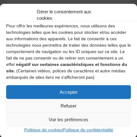
Gérer le consentement aux
cookies
A DECOUVRIR :
Pour offrir les meilleures expériences, nous utilisons des
technologies telles que les cookies pour stocker et/ou accéder
aux informations des appareils. Le fait de consentir à ces
technologies nous permettra de traiter des données telles que le
comportement de navigation ou les ID uniques sur ce site. Le
fait de ne pas consentir ou de retirer son consentement a un
effet
négatif sur certaines caractéristiques et fonctions du
site.
(Certaines vidéos, polices de caractères et autre médias
embarqués de sites tiers ne s'afficheront pas)
Le distributeur des musiques Trad'
Accepter
Refuser
Voir les préférences
L’AMTA EST MEMBRE DE LA
Politique de cookies
Politique de confidentialité