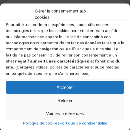
Gérer le consentement aux
cookies
A DECOUVRIR :
Pour offrir les meilleures expériences, nous utilisons des
technologies telles que les cookies pour stocker et/ou accéder
aux informations des appareils. Le fait de consentir à ces
technologies nous permettra de traiter des données telles que le
comportement de navigation ou les ID uniques sur ce site. Le
fait de ne pas consentir ou de retirer son consentement a un
effet
négatif sur certaines caractéristiques et fonctions du
site.
(Certaines vidéos, polices de caractères et autre médias
embarqués de sites tiers ne s'afficheront pas)
Le distributeur des musiques Trad'
Accepter
Refuser
Voir les préférences
L’AMTA EST MEMBRE DE LA
Politique de cookies
Politique de confidentialité