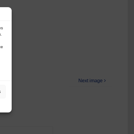
es
s.
ce
Next image
s