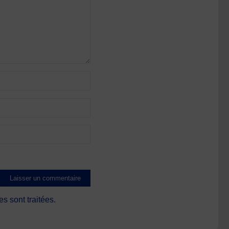
s sont traitées
.