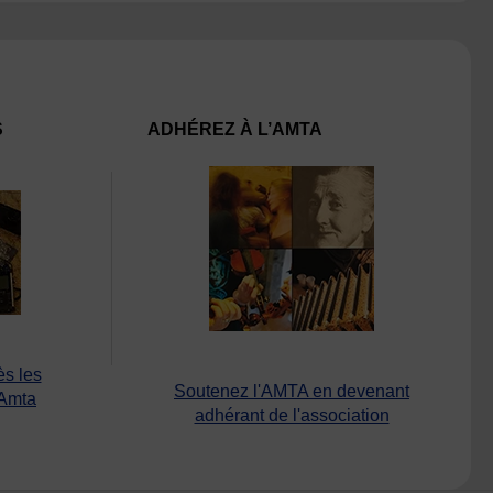
S
ADHÉREZ À L’AMTA
ès les
Soutenez l'AMTA en devenant
’Amta
adhérant de l'association