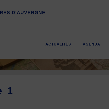
R
E
S
D
'
A
U
V
E
R
G
N
E
ACTUALITÉS
AGENDA
e_1