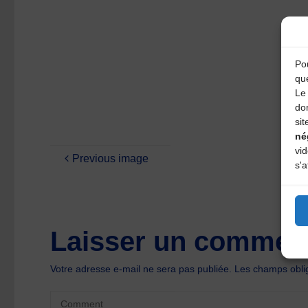
Pou
qu
Le 
do
sit
né
vi
Previous image
s'a
Laisser un comment
Votre adresse e-mail ne sera pas publiée.
Les champs oblig