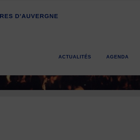
R
E
S
D
'
A
U
V
E
R
G
N
E
ACTUALITÉS
AGENDA