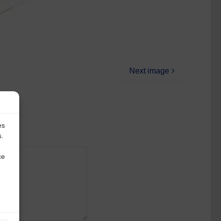
Next image
es
s.
ce