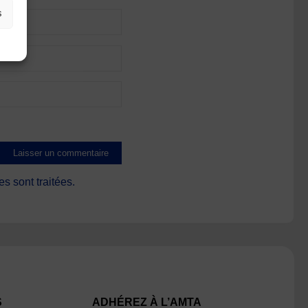
s
s sont traitées
.
S
ADHÉREZ À L’AMTA