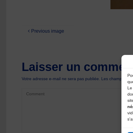
Previous image
Laisser un comment
Pou
Votre adresse e-mail ne sera pas publiée.
Les champs oblig
qu
Le 
do
sit
né
vi
s'a