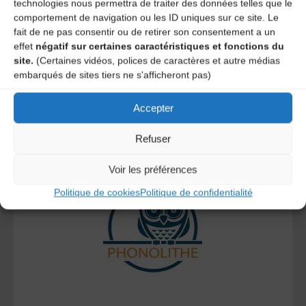
technologies nous permettra de traiter des données telles que le
comportement de navigation ou les ID uniques sur ce site. Le
Ce site utilise Akismet pour réduire les indésirables.
En
fait de ne pas consentir ou de retirer son consentement a un
savoir plus sur la façon dont les données de vos
effet
négatif sur certaines caractéristiques et fonctions du
commentaires sont traitées
.
site.
(Certaines vidéos, polices de caractères et autre médias
embarqués de sites tiers ne s'afficheront pas)
Accepter
Refuser
A DECOUVRIR :
Voir les préférences
Politique de cookies
Politique de confidentialité