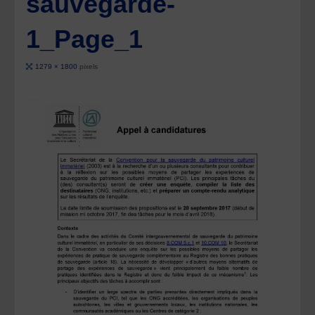
sauvegarde-
1_Page_1
Full
1279 × 1800
pixels
size