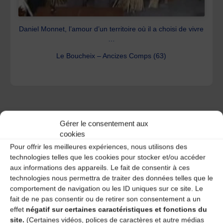
Daniel Monnet, l’amour d’un territoire où il a choisi de vivre
…
Le Boucheix – Ancizes Comps (63)
Gérer le consentement aux
cookies
Pour offrir les meilleures expériences, nous utilisons des
technologies telles que les cookies pour stocker et/ou accéder
aux informations des appareils. Le fait de consentir à ces
technologies nous permettra de traiter des données telles que le
comportement de navigation ou les ID uniques sur ce site. Le
fait de ne pas consentir ou de retirer son consentement a un
effet
négatif sur certaines caractéristiques et fonctions du
Portraits filmés
site.
(Certaines vidéos, polices de caractères et autre médias