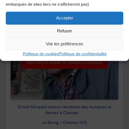
Ernest Monpied
embarqués de sites tiers ne s'afficheront pas)
23 septembre 2010
Accepter
Refuser
Voir les préférences
Politique de cookies
Politique de confidentialité
Cliquez ici pour accepter les cookies de
sites tiers et activer le contenu ci-dessous
Ernest Monpied retrace l’évolution des musiques et
danses à Champs …
Le Bourg – Champs (63)