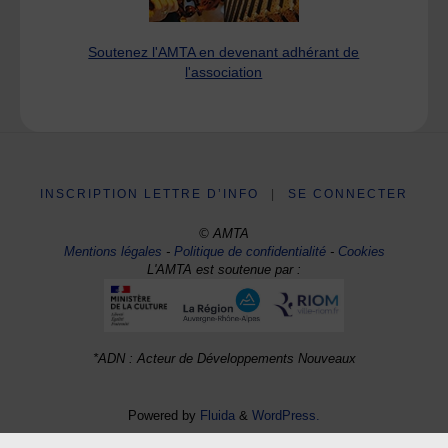
Soutenez l'AMTA en devenant adhérant de
l'association
INSCRIPTION LETTRE D’INFO
|
SE CONNECTER
© AMTA
Mentions légales
-
Politique de confidentialité
-
Cookies
L'AMTA est soutenue par :
*ADN : Acteur de Développements Nouveaux
Powered by
Fluida
&
WordPress.