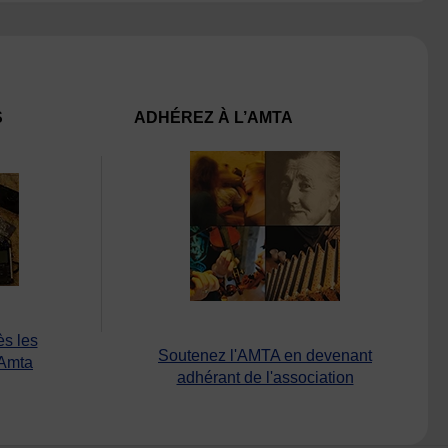
S
ADHÉREZ À L’AMTA
ès les
Soutenez l'AMTA en devenant
’Amta
adhérant de l'association