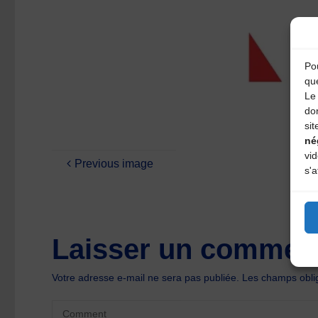
Pou
qu
Le 
do
sit
né
vi
Previous image
s'a
Laisser un comment
Votre adresse e-mail ne sera pas publiée.
Les champs oblig