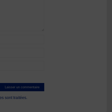
s sont traitées
.