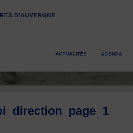
R
E
S
D
'
A
U
V
E
R
G
N
E
ACTUALITÉS
AGENDA
i_direction_page_1