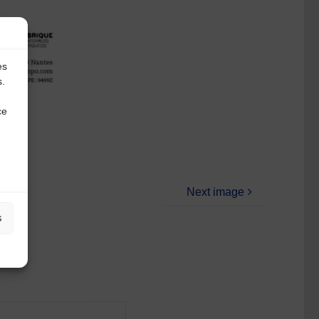
es
s.
ce
Next image
s